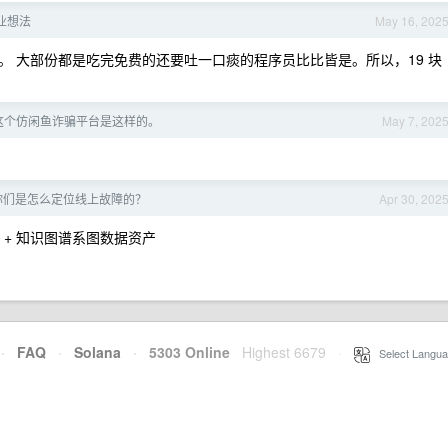
业想法
May 16, 202
 大部份都是吃完免费的还要吐一口痰的程序员比比皆是。所以，19 块
这个仿闲鱼诈骗平台是这样的。
May 7, 202
你们是怎么定位线上故障的？
Apr 30, 202
 EBPF + 知识图谱系图数据资产
·
FAQ
·
Solana
·
5303 Online
Highest 6679
·
Select Langua