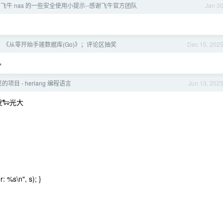
飞牛 nas 的一些安全使用小提示--感谢飞牛官方团队
Jan 3
《从零开始手搓数据库(Go)》；评论区抽奖
Dec 15, 202
=
项目 - herlang 编程语言
Jun 13, 202
🐑光大
r: %s\n", s); }