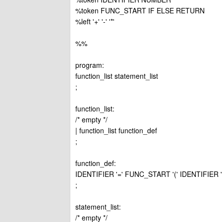
%token FUNC_START IF ELSE RETURN
%left '+' '-' '*'
%%
program:
function_list statement_list
;
function_list:
/* empty */
| function_list function_def
;
function_def:
IDENTIFIER '=' FUNC_START '(' IDENTIFIER ')' '
;
statement_list:
/* empty */