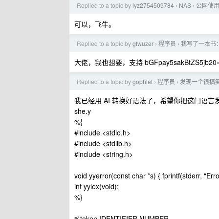
Replied to a topic by
lyz2754509784
NAS
公网使用
›
›
可以，飞牛。
Replied to a topic by
gfwuzer
程序员
我写了一本书：
›
›
大佬，我也想要，支持 bGFpay5sakBtZS5jb20
Replied to a topic by
gophlet
程序员
发现一个很搞笑的
›
›
我已经用 AI 转换好语法了，希望你把这门语言发
she.y
%{
#include <stdio.h>
#include <stdlib.h>
#include <string.h>
void yyerror(const char *s) { fprintf(stderr, "Erro
int yylex(void);
%}
%token IDENTIFIER NUMBER