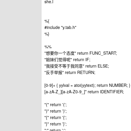
she.l
%{
#include "y.tab.h"
%}
%%
"想要你一个态度" return FUNC_START;
"姐妹们觉得呢" return IF;
"我接受不等于我同意" return ELSE;
"反手举报" return RETURN;
[0-9]+ { yylval = atoi(yytext); return NUMBER; }
[a-zA-Z_][a-zA-Z0-9_]* return IDENTIFIER;
"(" return '(';
")" return ')';
"{" return '{';
"}" return '}';
";" return ';';