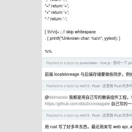
"=" return '=';
"+" return '+';
"-" return '-';
[ \t\r\n]+ ; // skip whitespace
. { printf("Unknown char: %s\n", yytext); }
%%
Replied to a topic by
puremaker
Vue.js
想问一下 pin
›
›
前端 localstoreage 与后端存储要做些同步
Replied to a topic by
red13
Rust
这里搞 Rust 的多
›
›
@
daimaosix
我都是用自己写的散装组件工程，
https://github.com/ddx2x/crossgate
自己写的一
Replied to a topic by
red13
Rust
这里搞 Rust 的多
›
›
用 rust 写了好多年东西，最近用来写 web api, 