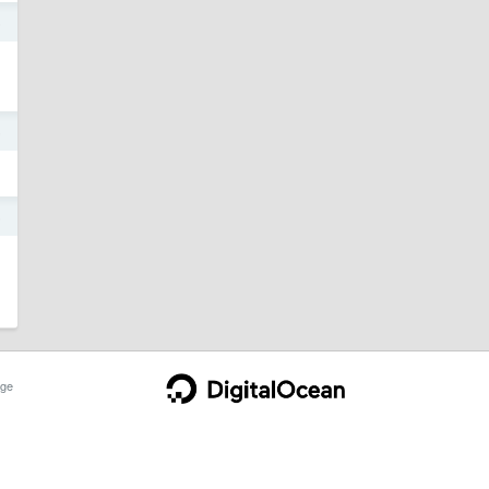
5
5
5
ge