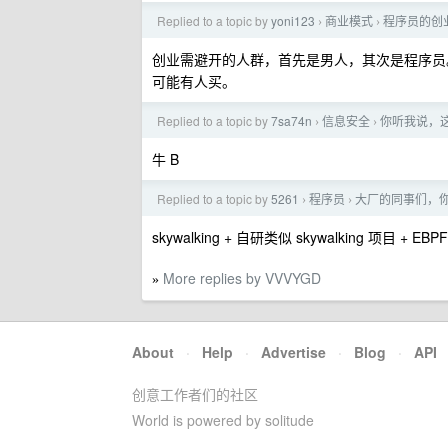
Replied to a topic by
yoni123
商业模式
程序员的创
›
›
创业需避开的人群，首先是男人，其次是程序员。
可能有人买。
Replied to a topic by
7sa74n
信息安全
你听我说，
›
›
牛 B
Replied to a topic by
5261
程序员
大厂的同事们，
›
›
skywalking + 自研类似 skywalking 项目 +
More replies by VVVYGD
»
About
·
Help
·
Advertise
·
Blog
·
API
创意工作者们的社区
World is powered by solitude