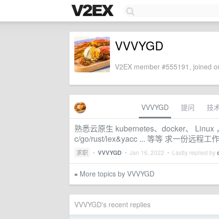
VVVYGD
V2EX member #555191, joined on
VVVYGD
提问
技
熟悉云原生 kubernetes、docker、 Li
c/go/rust/lex&yacc ... 等等 求一份远程工
求职
•
VVVYGD
•
Jan 16, 2022
• Lastly replied by
More topics by VVVYGD
»
VVVYGD's recent replies