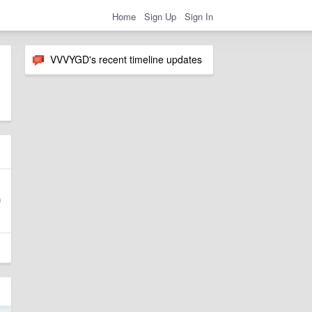
Home
Sign Up
Sign In
VVVYGD's recent timeline updates