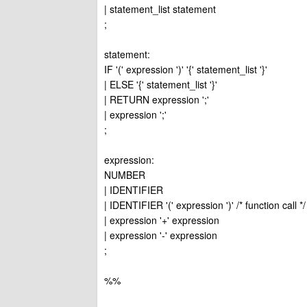
| statement_list statement
;
statement:
IF '(' expression ')' '{' statement_list '}'
| ELSE '{' statement_list '}'
| RETURN expression ';'
| expression ';'
;
expression:
NUMBER
| IDENTIFIER
| IDENTIFIER '(' expression ')' /* function call */
| expression '+' expression
| expression '-' expression
;
%%