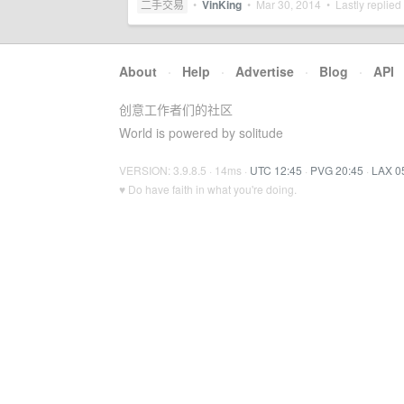
二手交易
•
VinKing
•
Mar 30, 2014
• Lastly replied
About
·
Help
·
Advertise
·
Blog
·
API
创意工作者们的社区
World is powered by solitude
VERSION: 3.9.8.5 · 14ms ·
UTC 12:45
·
PVG 20:45
·
LAX 0
♥ Do have faith in what you're doing.