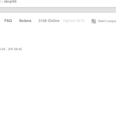
 by
zhcq163
·
FAQ
·
Solana
·
3108 Online
Highest 6679
·
Select Langua
5:45
·
JFK 08:45