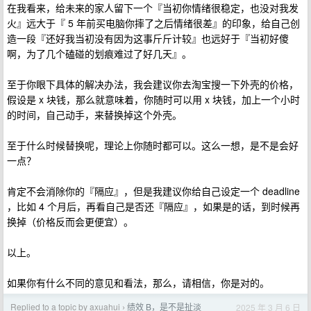
在我看来，给未来的家人留下一个『当初你情绪很稳定，也没对我发
火』远大于『 5 年前买电脑你摔了之后情绪很差』的印象，给自己创
造一段『还好我当初没有因为这事斤斤计较』也远好于『当初好傻
啊，为了几个磕碰的划痕难过了好几天』。
至于你眼下具体的解决办法，我会建议你去淘宝搜一下外壳的价格，
假设是 x 块钱，那么就意味着，你随时可以用 x 块钱，加上一个小时
的时间，自己动手，来替换掉这个外壳。
至于什么时候替换呢，理论上你随时都可以。这么一想，是不是会好
一点？
肯定不会消除你的『隔应』，但是我建议你给自己设定一个 deadline
，比如 4 个月后，再看自己是否还『隔应』，如果是的话，到时候再
换掉（价格反而会更便宜）。
以上。
如果你有什么不同的意见和看法，那么，请相信，你是对的。
Replied to a topic by axuahui
绩效 B，是不是扯淡
2025 年 3 月 6 日
›