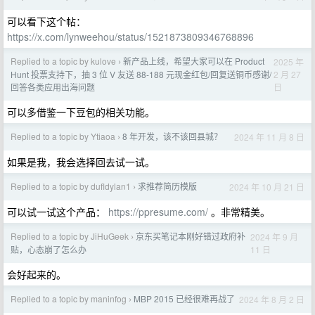
可以看下这个帖：
https://x.com/lynweehou/status/1521873809346768896
Replied to a topic by kulove
新产品上线，希望大家可以在 Product
2025 年
›
2 月 27
Hunt 投票支持下，抽 3 位 V 友送 88-188 元现金红包/回复送铜币感谢/
日
回答各类应用出海问题
可以多借鉴一下豆包的相关功能。
Replied to a topic by Ytiaoa
8 年开发，该不该回县城？
2024 年 11 月 8 日
›
如果是我，我会选择回去试一试。
Replied to a topic by dufldylan1
求推荐简历模版
2024 年 10 月 21 日
›
可以试一试这个产品：
https://ppresume.com/
。非常精美。
Replied to a topic by JiHuGeek
京东买笔记本刚好错过政府补
2024 年 9 月
›
11 日
贴，心态崩了怎么办
会好起来的。
Replied to a topic by maninfog
MBP 2015 已经很难再战了
2024 年 8 月 2 日
›