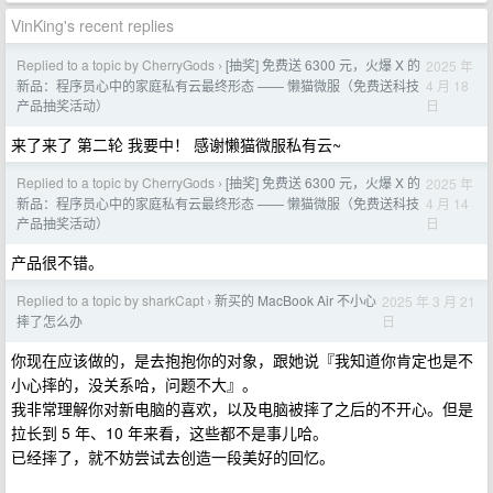
VinKing's recent replies
Replied to a topic by CherryGods
[抽奖] 免费送 6300 元，火爆 X 的
2025 年
›
4 月 18
新品：程序员心中的家庭私有云最终形态 —— 懒猫微服（免费送科技
日
产品抽奖活动）
来了来了 第二轮 我要中！ 感谢懒猫微服私有云~
Replied to a topic by CherryGods
[抽奖] 免费送 6300 元，火爆 X 的
2025 年
›
4 月 14
新品：程序员心中的家庭私有云最终形态 —— 懒猫微服（免费送科技
日
产品抽奖活动）
产品很不错。
Replied to a topic by sharkCapt
新买的 MacBook Air 不小心
2025 年 3 月 21
›
日
摔了怎么办
你现在应该做的，是去抱抱你的对象，跟她说『我知道你肯定也是不
小心摔的，没关系哈，问题不大』。
我非常理解你对新电脑的喜欢，以及电脑被摔了之后的不开心。但是
拉长到 5 年、10 年来看，这些都不是事儿哈。
已经摔了，就不妨尝试去创造一段美好的回忆。