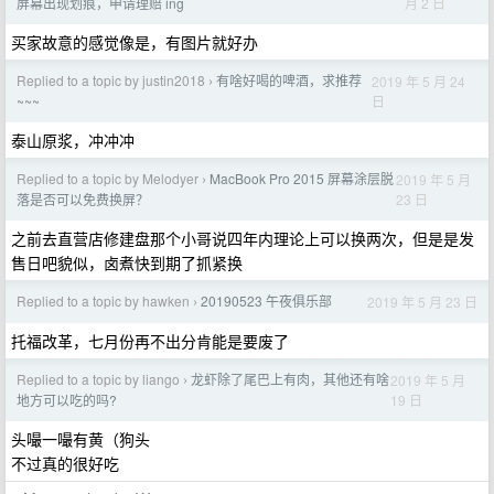
月 2 日
屏幕出现划痕，申请理赔 ing
买家故意的感觉像是，有图片就好办
Replied to a topic by justin2018
有啥好喝的啤酒，求推荐
2019 年 5 月 24
›
日
~~~
泰山原浆，冲冲冲
Replied to a topic by Melodyer
MacBook Pro 2015 屏幕涂层脱
2019 年 5 月
›
23 日
落是否可以免费换屏？
之前去直营店修建盘那个小哥说四年内理论上可以换两次，但是是发
售日吧貌似，卤煮快到期了抓紧换
Replied to a topic by hawken
20190523 午夜俱乐部
2019 年 5 月 23 日
›
托福改革，七月份再不出分肯能是要废了
Replied to a topic by liango
龙虾除了尾巴上有肉，其他还有啥
2019 年 5 月
›
19 日
地方可以吃的吗?
头嘬一嘬有黄（狗头
不过真的很好吃