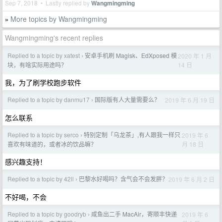
Sep 7, 2018 • Lastly replied by
Wangmingming
More topics by Wangmingming
»
Wangmingming's recent replies
Replied to a topic by xatest
安卓手机刷 Magisk、EdXposed 模
2020 年 1 月
›
14 日
块，有啥实际用途吗？
我，为了刷学校跑步软件
Replied to a topic by danmu17
国际版有人大量需要么？
2019 年 6 月 19 日
›
怎么联系
Replied to a topic by serco
特别定制「乌龙茶」,有人跟我一样只
2019 年 6
›
月 18 日
喜欢有味道的，或者冰的饮品嘛？
感兴趣支持！
Replied to a topic by 42ll
巴黎水好喝吗？含气会不会发胖？
2019 年 6 月 2 日
›
不好喝，不会
Replied to a topic by goodryb
咸鱼出二手 MacAir，寄顺丰快递
2019 年 6
›