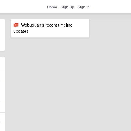
Home
Sign Up
Sign In
Wobuguan's recent timeline
updates