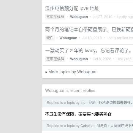
温州电信预分配 ipv6 地址
宽带症候群
•
Wobuguan
•
Jul 27, 2018
• Lastly rep
两个月的笔记本自带硬盘展示，已换新硬
硬件
•
Wobuguan
•
Jul 13, 2018
• Lastly replied b
一激动买了 2 年的 Ivacy，忘记看评论了
宽带症候群
•
Wobuguan
•
Oct 8, 2022
• Lastly repl
More topics by Wobuguan
»
Wobuguan's recent replies
Replied to a topic by
tho
经济
各地路边摊越来越多
›
›
不卫生没有保障，硬要买也要买熟食
Replied to a topic by
Cabana
问与答
大家现在线下
›
›