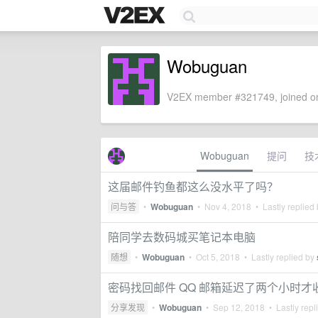
Wobuguan
V2EX member #321749, joined on
Wobuguan
提问
技
这届邮件钓鱼都这么没水平了吗？
问与答
•
Wobuguan
•
Nov 4, 2018
• Lastly replied
陪同学去数码城买笔记本电脑
随想
•
Wobuguan
•
Oct 5, 2018
• Lastly replied by
密码找回邮件 QQ 邮箱延迟了两个小时
分享发现
•
Wobuguan
•
Sep 12, 2018
• Lastly repl