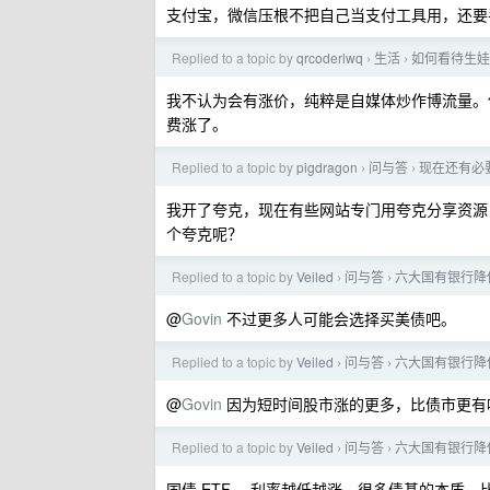
支付宝，微信压根不把自己当支付工具用，还要
Replied to a topic by
qrcoderlwq
生活
如何看待生娃奖
›
›
我不认为会有涨价，纯粹是自媒体炒作博流量。
费涨了。
Replied to a topic by
pigdragon
问与答
现在还有必
›
›
我开了夸克，现在有些网站专门用夸克分享资源
个夸克呢？
Replied to a topic by
Veiled
问与答
六大国有银行降
›
›
@
Govin
不过更多人可能会选择买美债吧。
Replied to a topic by
Veiled
问与答
六大国有银行降
›
›
@
Govin
因为短时间股市涨的更多，比债市更有
Replied to a topic by
Veiled
问与答
六大国有银行降
›
›
国债 ETF ，利率越低越涨。很多债基的本质。比