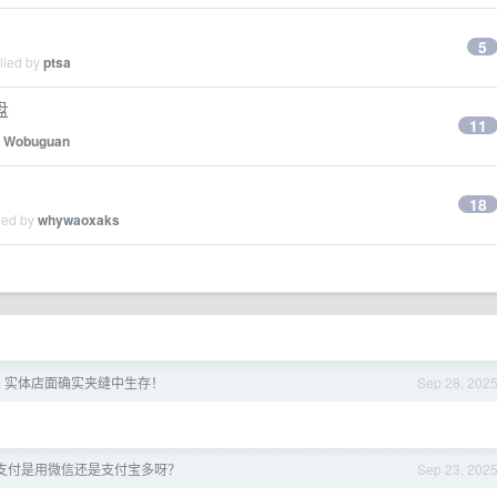
5
lied by
ptsa
盘
11
y
Wobuguan
。
18
ied by
whywaoxaks
，实体店面确实夹缝中生存！
Sep 28, 202
支付是用微信还是支付宝多呀？
Sep 23, 202