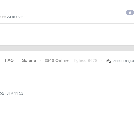
8
ed by
ZAN0029
·
FAQ
·
Solana
·
2540 Online
Highest 6679
·
Select Langua
:52
·
JFK 11:52