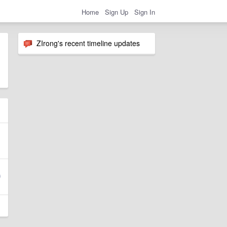
Home
Sign Up
Sign In
ZIrong's recent timeline updates