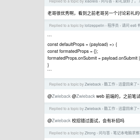
Replied to a topic by
xiaoleis
问与答
彩礼谈好了，
›
›
老哥很优秀啊，看到之前老哥另一个讨论彩礼的
Replied to a topic by
lolizeppelin
程序员
请问 es
›
›
```
const defaultProps = (payload) => {
const formatedProps = {};
formatedProps.onSubmit = payload.onSubmit |
}
```
Replied to a topic by
Zwieback
酷工作
迅雷回来了~
›
›
@
Zwieback
@
Zwieback
web 前端的，之前笔
Replied to a topic by
Zwieback
酷工作
迅雷回来了~
›
›
@
Zwieback
校招错过面试，会有补招吗
Replied to a topic by
ZIrong
问与答
笔记本电脑求推
›
›