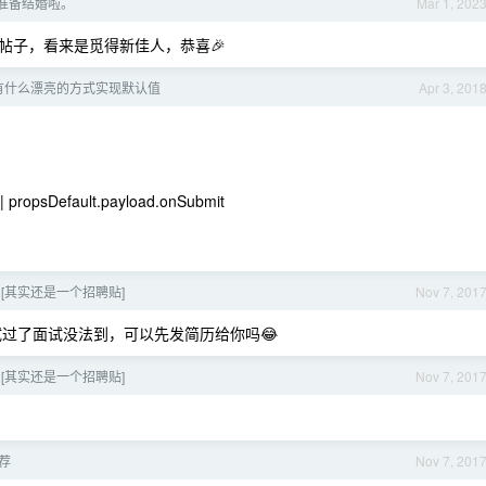
 准备结婚啦。
Mar 1, 202
帖子，看来是觅得新佳人，恭喜🎉
6 有什么漂亮的方式实现默认值
Apr 3, 201
| propsDefault.payload.onSubmit
 [其实还是一个招聘贴]
Nov 7, 201
试过了面试没法到，可以先发简历给你吗😂
 [其实还是一个招聘贴]
Nov 7, 201
荐
Nov 7, 201