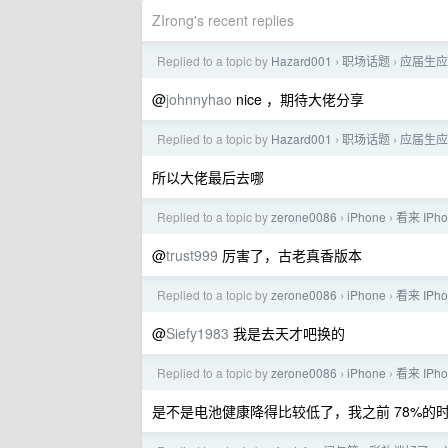
ZIrong's recent replies
Replied to a topic by
Hazard001
职场话题
应届生应
›
›
@
johnnyhao
nice ，期待大佬分享
Replied to a topic by
Hazard001
职场话题
应届生应
›
›
所以大佬最后去哪
Replied to a topic by
zerone0086
iPhone
看来 IPh
›
›
@
trust999
厉害了，古老真香版本
Replied to a topic by
zerone0086
iPhone
看来 IPh
›
›
@
Siefy1983
我是去天才吧换的
Replied to a topic by
zerone0086
iPhone
看来 IPh
›
›
是不是电池健康降得比较低了，我之前 78%的