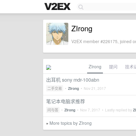
ZIrong
V2EX member #226175, joined on
ZIrong
提问
技术
出耳机 sony mdr-100abn
二手交易
•
ZIrong
•
Nov 21, 2017
笔记本电脑求推荐
问与答
•
ZIrong
•
Nov 7, 2017
• Lastly replied by
Z
More topics by ZIrong
»