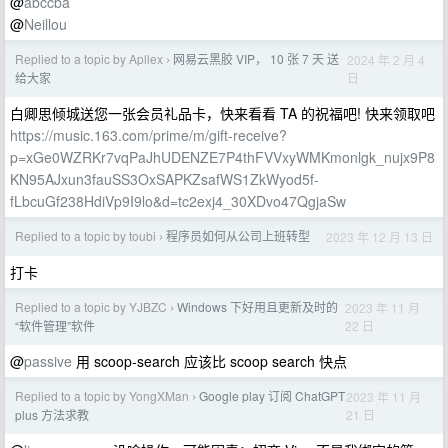
@
abccba
@
Neillou
Replied to a topic by Apllex
网易云黑胶 VIP， 10 张 7 天 送
2024 年 2 月 4
›
日
给大家
白卿思倾城送您一张会员礼品卡，快来看看 TA 的祝福吧! 快来领取吧
https://music.163.com/prime/m/gift-receive?
p=xGe0WZRKr7vqPaJhUDENZE7P4thFVVxyWMKmonlgk_nujx9P8
KN95AJxun3fauSS3OxSAPKZsafWS1ZkWyod5f-
fLbcuGf238HdiVp9I9lo&d=tc2exj4_30XDvo47QgjaSw
Replied to a topic by toubi
程序员如何从公司上班转型
2023 年 12 月 13 日
›
打卡
Replied to a topic by YJBZC
Windows 下好用且更新及时的
2023 年 11 月
›
22 日
“软件管理”软件
@
passive
用 scoop-search 应该比 scoop search 快点
Replied to a topic by YongXMan
Google play 订阅 ChatGPT
2023 年 11 月
›
21 日
plus 方法求教