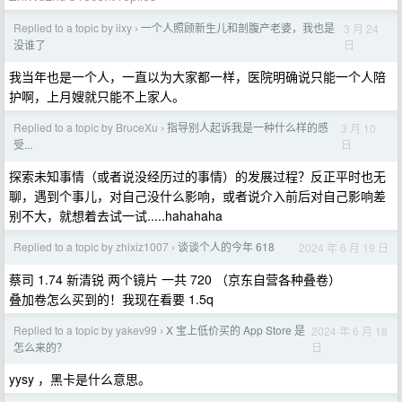
Replied to a topic by iixy
一个人照顾新生儿和剖腹产老婆，我也是
3 月 24
›
日
没谁了
我当年也是一个人，一直以为大家都一样，医院明确说只能一个人陪
护啊，上月嫂就只能不上家人。
Replied to a topic by BruceXu
指导别人起诉我是一种什么样的感
3 月 10
›
日
受...
探索未知事情（或者说没经历过的事情）的发展过程？反正平时也无
聊，遇到个事儿，对自己没什么影响，或者说介入前后对自己影响差
别不大，就想着去试一试.....hahahaha
Replied to a topic by zhixiz1007
谈谈个人的今年 618
2024 年 6 月 19 日
›
蔡司 1.74 新清锐 两个镜片 一共 720 （京东自营各种叠卷）
叠加卷怎么买到的！我现在看要 1.5q
Replied to a topic by yakev99
X 宝上低价买的 App Store 是
2024 年 6 月 18
›
日
怎么来的？
yysy ，黑卡是什么意思。