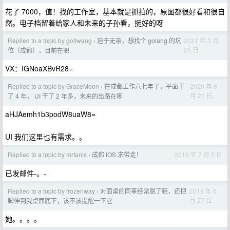
花了 7000，值！找的工作室，基本就是抓拍的，原图都很好看和很自
然。电子档留着给家人和未来的子孙看，挺好的呀
Replied to a topic by gollwang
迫于无奈，想找个 golang 的坑
2021 年 3 月
›
25 日
位（成都），目前在职
VX：IGNoaXBvR28=
Replied to a topic by GraceMoon
在成都工作六七年了，平面干
2020 年 8
›
月 21 日
了 4 年， UI 干了 2 年多，未来的出路在哪
aHJAemh1b3podW8uaW8=
UI 我们这里也有需求。。
Replied to a topic by mrtanis
成都 iOS 求带走！
2019 年 7 月 5 日
›
已发邮件-。-
Replied to a topic by frozenway
对面桌的同事经常脱了鞋，还把
2019 年 6
›
月 27 日
脚伸到我桌面底下，该不该提醒一下它
她。。。。