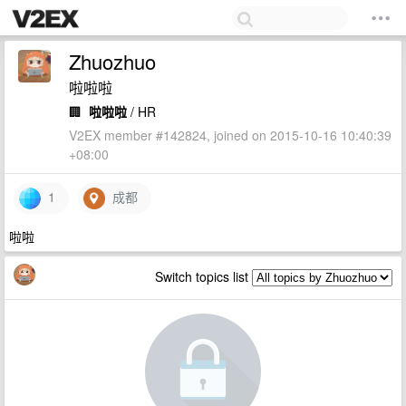
Zhuozhuo
啦啦啦
🏢
啦啦啦
/ HR
V2EX member #142824, joined on 2015-10-16 10:40:39
+08:00
1
成都
啦啦
Switch topics list