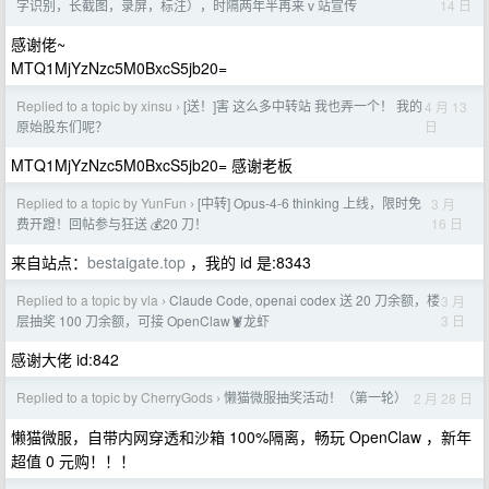
14 日
字识别，长截图，录屏，标注），时隔两年半再来 v 站宣传
感谢佬~
MTQ1MjYzNzc5M0BxcS5jb20=
Replied to a topic by xinsu
[送！]害 这么多中转站 我也弄一个！ 我的
4 月 13
›
日
原始股东们呢？
MTQ1MjYzNzc5M0BxcS5jb20= 感谢老板
Replied to a topic by YunFun
[中转] Opus-4-6 thinking 上线，限时免
3 月
›
16 日
费开蹬！回帖参与狂送 💰20 刀！
来自站点：
bestaigate.top
，我的 id 是:8343
Replied to a topic by vla
Claude Code, openai codex 送 20 刀余额，楼
3 月
›
3 日
层抽奖 100 刀余额，可接 OpenClaw🦞龙虾
感谢大佬 id:842
Replied to a topic by CherryGods
懒猫微服抽奖活动！（第一轮）
2 月 28 日
›
懒猫微服，自带内网穿透和沙箱 100%隔离，畅玩 OpenClaw ，新年
超值 0 元购！！！