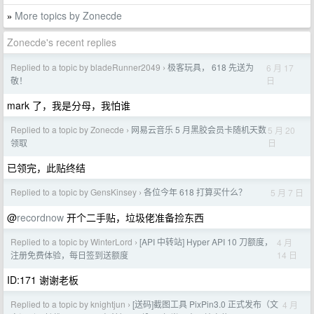
More topics by Zonecde
»
Zonecde's recent replies
Replied to a topic by bladeRunner2049
极客玩具， 618 先送为
6 月 17
›
日
敬！
mark 了，我是分母，我怕谁
Replied to a topic by Zonecde
网易云音乐 5 月黑胶会员卡随机天数
5 月 20
›
日
领取
已领完，此贴终结
Replied to a topic by GensKinsey
各位今年 618 打算买什么？
5 月 7 日
›
@
recordnow
开个二手贴，垃圾佬准备捡东西
Replied to a topic by WinterLord
[API 中转站] Hyper API 10 刀额度，
4 月
›
14 日
注册免费体验，每日签到送额度
ID:171 谢谢老板
Replied to a topic by knightjun
[送码]截图工具 PixPin3.0 正式发布（文
4 月
›