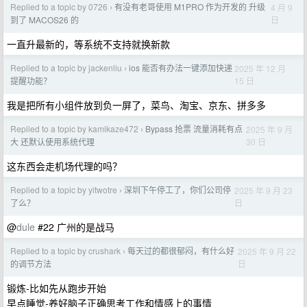
Replied to a topic by 0726
有没有老哥使用 M1PRO 作为开发的 升级
4 月 9
›
日
到了 MACOS26 的
一直升最新的，等系统不支持就换新款
Replied to a topic by jackenliu
ios 能否有办法一键添加快递
2025 年 12 月
›
15 日
提醒功能？
我是把所有小组件放到负一屏了，菜鸟、淘宝、京东、拼多多
Replied to a topic by kamikaze472
Bypass 抢票 流量消耗有点
2025 年 9 月
›
30 日
大 还默认使用系统代理
这东西会走机场代理的吗？
Replied to a topic by yitwotre
深圳下午停工了，你们公司停
2025 年 9 月 23
›
日
了么？
@
dule
#22 广州的是战马
Replied to a topic by crushark
每天过的都很郁闷，有什么好
2025 年 9 月 22
›
日
的调节方法
锻炼-比如先从跑步开始
早点睡觉-养好脑子正确思考工作和情感上的事情