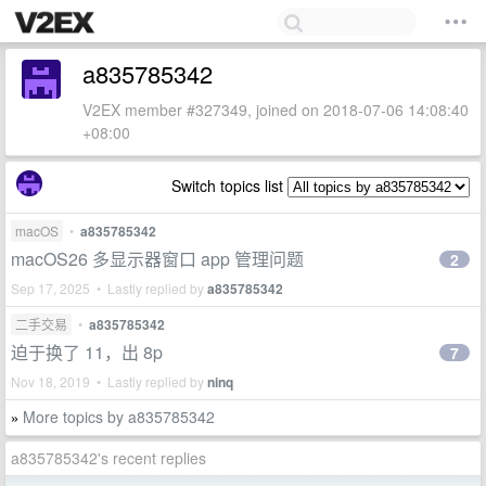
a835785342
V2EX member #327349, joined on 2018-07-06 14:08:40
+08:00
Switch topics list
macOS
•
a835785342
macOS26 多显示器窗口 app 管理问题
2
Sep 17, 2025 • Lastly replied by
a835785342
二手交易
•
a835785342
迫于换了 11，出 8p
7
Nov 18, 2019 • Lastly replied by
ninq
More topics by a835785342
»
a835785342's recent replies