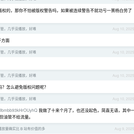
版权的，那你不怕被版权警告吗，如果被连续警告不就功亏一篑杨白劳了
油管，几乎没播放，好难
Aug 10, 202
子方面
油管，几乎没播放，好难
Aug 10, 202
油管，几乎没播放，好难
Aug 10, 202
吗？怎么避免版权问题呢？
油管，几乎没播放，好难
Aug 10, 202
z7Dbmbb93kHrOUyhQ
我做了十来个月了，也还没起色，简直无语，其中
但油管不给流量。
e 播放量确实比 B 站有价值的多
Aug 9, 202