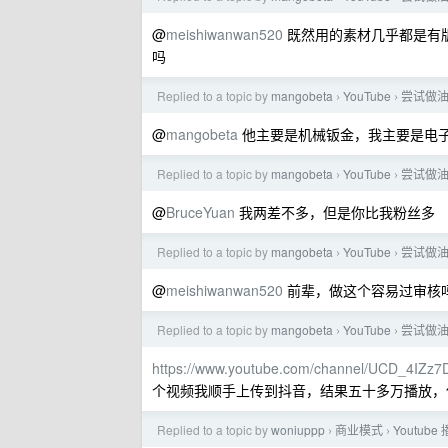
@
meishiwanwan520
既然用的素材几乎都是有
吗
Replied to a topic by
mangobeta
YouTube
尝试做
›
›
@
mangobeta
他主要是机械钣金，我主要是电
Replied to a topic by
mangobeta
YouTube
尝试做
›
›
@
BruceYuan
我两差不多，但是你比我粉丝多
Replied to a topic by
mangobeta
YouTube
尝试做
›
›
@
meishiwanwan520
前辈，做这个容易过审核
Replied to a topic by
mangobeta
YouTube
尝试做
›
›
https://www.youtube.com/channel/UCD_4IZ
个视频我顺手上传到抖音，结果五十多万播放，
Replied to a topic by
woniuppp
商业模式
Youtub
›
›