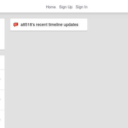
Home
Sign Up
Sign In
a8518's recent timeline updates