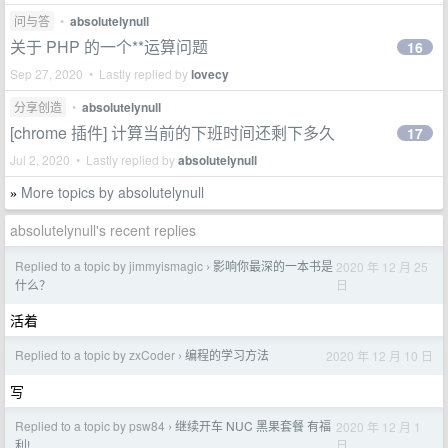
问与答
•
absolutelynull
关于 PHP 的一个**运算问题
16
Sep 27, 2020 • Lastly replied by
lovecy
分享创造
•
absolutelynull
[chrome 插件] 计算当前的下班时间还剩下多久
17
Jul 2, 2020 • Lastly replied by
absolutelynull
More topics by absolutelynull
»
absolutelynull's recent replies
Replied to a topic by jimmyismagic
影响你最深的一本书是
2020 年 12 月 25
›
日
什么？
活着
Replied to a topic by zxCoder
编程的学习方法
2020 年 12 月 10 日
›
写
Replied to a topic by psw84
继续开车 NUC 黑果套餐 有福
2020 年 12 月 1
›
日
利!