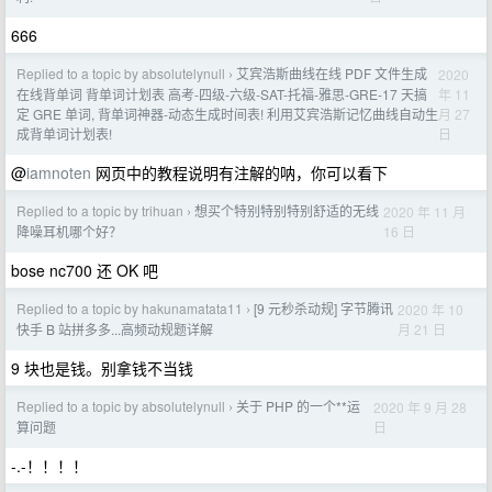
666
Replied to a topic by absolutelynull
艾宾浩斯曲线在线 PDF 文件生成
2020
›
年 11
在线背单词 背单词计划表 高考-四级-六级-SAT-托福-雅思-GRE-17 天搞
月 27
定 GRE 单词, 背单词神器-动态生成时间表! 利用艾宾浩斯记忆曲线自动生
日
成背单词计划表!
@
iamnoten
网页中的教程说明有注解的呐，你可以看下
Replied to a topic by trihuan
想买个特别特别特别舒适的无线
2020 年 11 月
›
16 日
降噪耳机哪个好？
bose nc700 还 OK 吧
Replied to a topic by hakunamatata11
[9 元秒杀动规] 字节腾讯
2020 年 10
›
月 21 日
快手 B 站拼多多...高频动规题详解
9 块也是钱。别拿钱不当钱
Replied to a topic by absolutelynull
关于 PHP 的一个**运
2020 年 9 月 28
›
日
算问题
-.-！！！！