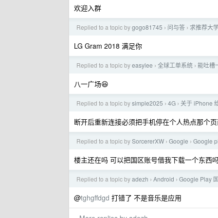
欢迎入群
Replied to a topic by
gogo81745
问与答
求推荐大
›
›
LG Gram 2018 满足你
Replied to a topic by
easylee
全球工单系统
能吐槽
›
›
八一广场😆
Replied to a topic by
simple2025
4G
关于 iPhone 
›
›
断开后重新连接必须把手机停在个人热点那个页面
Replied to a topic by
SorcererXW
Google
Googl
›
›
楼主还在吗 可以把国区账号借我下载一个东西
Replied to a topic by
adezh
Android
Google Pl
›
›
@
tghgffdgd
打错了 不是音乐是应用