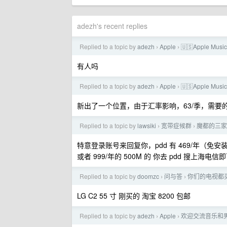
adezh's recent replies
Replied to a topic by
adezh
Apple
🇺🇸Apple M
›
›
有人吗
Replied to a topic by
adezh
Apple
🇺🇸Apple M
›
›
新出了一个位置，由于汇率影响，63/季，需要
Replied to a topic by
lawsiki
宽带症候群
魔都的三家
›
›
特意登录账号来回复你，pdd 有 469/年（免安
或者 999/年的 500M 的 你去 pdd 搜上海电信
Replied to a topic by
doomzc
问与答
你们的电视都
›
›
LG C2 55 寸 刚买的 淘宝 8200 包邮
Replied to a topic by
adezh
Apple
欢迎交流音乐和
›
›