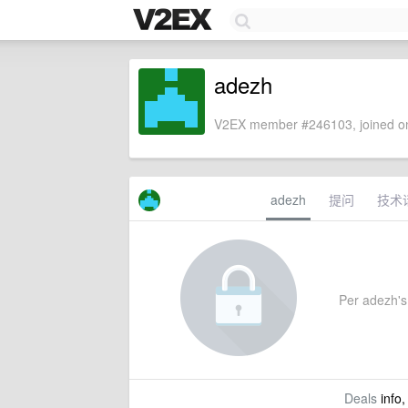
adezh
V2EX member #246103, joined on
adezh
提问
技术
Per adezh's 
Deals
info,