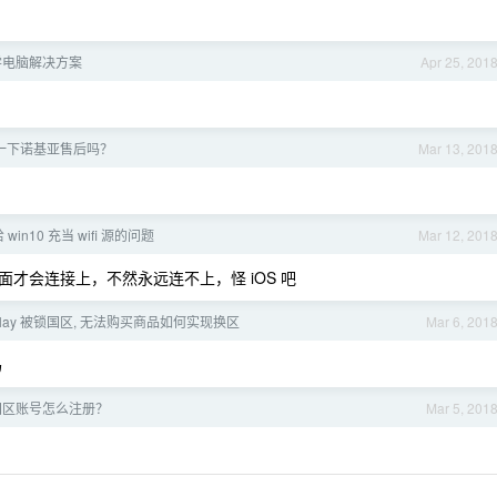
学电脑解决方案
Apr 25, 201
一下诺基亚售后吗？
Mar 13, 201
给 win10 充当 wifi 源的问题
Mar 12, 201
才会连接上，不然永远连不上，怪 iOS 吧
e play 被锁国区, 无法购买商品如何实现换区
Mar 6, 201
吗
ay 国区账号怎么注册？
Mar 5, 201