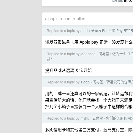
Deals
info,
ajoop's recent replies
Replied to a topic by
alect
分享发现
三星 Pay 支
›
›
浦发双币磁条卡用 Apple pay 正常，没发现什
Replied to a topic by
johncang
问与答
做为一个 I
›
›
过？
提升品味从远离 X 宝开始
Replied to a topic by
ajoop
问与答
转运公司的仓库
›
›
用的口碑一直还算可以的一家转运，让转运帮我
果宣传册大的话，他们就会找一个大箱子来满足
把几个小箱子直接装到一个大箱子中这样的合箱
Replied to a topic by
myhu
支付宝
你们的芝麻信用
›
›
多刷信用卡和其他第三方支付，远离支付宝，除