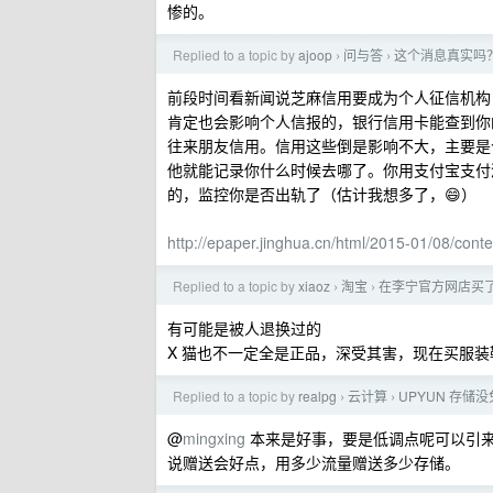
惨的。
Replied to a topic by
ajoop
问与答
这个消息真实吗？ Insid
›
›
前段时间看新闻说芝麻信用要成为个人征信机构
肯定也会影响个人信报的，银行信用卡能查到你
往来朋友信用。信用这些倒是影响不大，主要是
他就能记录你什么时候去哪了。你用支付宝支付
的，监控你是否出轨了（估计我想多了，😄）
http://epaper.jinghua.cn/html/2015-01/08/con
Replied to a topic by
xiaoz
淘宝
在李宁官方网店买
›
›
有可能是被人退换过的
X 猫也不一定全是正品，深受其害，现在买服
Replied to a topic by
realpg
云计算
UPYUN 存
›
›
@
mingxing
本来是好事，要是低调点呢可以引
说赠送会好点，用多少流量赠送多少存储。