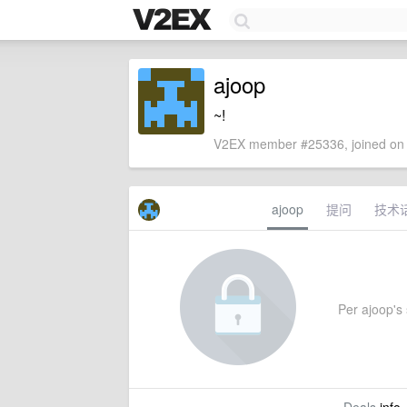
ajoop
~!
V2EX member #25336, joined on 
ajoop
提问
技术
Per ajoop's 