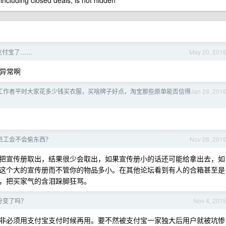
 including closed deals, is not hidden
持支付宝了……
May 20, 201
么异常啊
T 工作者平时大家花多少钱买衣服，买啥牌子好点，淘宝那些原单能否信得
Jan 28, 201
员工会不会偷东西？
Nov 28, 201
把宣传册取出，结果很少会取出，如果宣传册小的话还可能给拿出去，如
这个大的宣传册而不管你的物品多小。在其他论坛看到有人的合箱甚至是
，把买家气的含泪跺脚狂骂。
分变了吗？
Nov 4, 201
非必须用支付宝支付时候再用。要不然被支付宝一家独大后用户就被坑惨