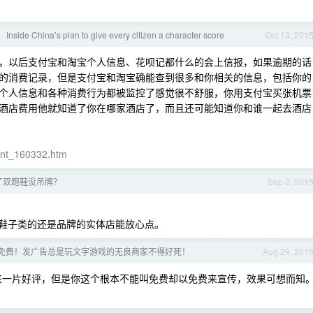
e China’s plan to give every citizen a character score
Oct 13, 201
，以后支付宝和淘宝个人信息、花呗记都什么的会上信报，如果逾期的话
的消费记录，但是支付宝和淘宝确能查到很多和你相关的信息，包括你的
个人信息和各种消费行为都被监控了感觉很不舒服，你用支付宝买张机票
酒店费用他就知道了你在哪家酒店了，而且还可能知道你和谁一起去酒店
tent_160332.htm
了双跑鞋没吊牌？
Sep 2, 201
装鞋子类的还是品牌的实体店能放心点。
储没免费！发广告总是玩文字游戏的无良商家不得好死！
Aug 29, 201
来一片好评，但是你这个根本不能叫免费却以免费来宣传，效果可想而知