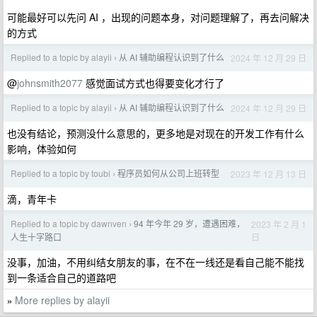
可能最好可以先问 AI ，出现的问题本身，对问题理解了，再去问解决
的方式
Replied to a topic by alayii
从 AI 辅助编程认识到了什么
2024 年 12 月 29 日
›
@
johnsmith2077
感觉面试方式也得要变化才行了
Replied to a topic by alayii
从 AI 辅助编程认识到了什么
2024 年 12 月 29 日
›
也没有结论，预测没什么意思的，更多地是对现在的开发工作有什么
影响，体验如何
Replied to a topic by toubi
程序员如何从公司上班转型
2023 年 12 月 13 日
›
滴，青年卡
Replied to a topic by dawnven
94 年今年 29 岁，遭遇困难，
2023 年 2 月 1
›
日
人生十字路口
没事，加油，不用纠结女朋友的事，在不在一线还是看自己能不能找
到一条适合自己的道路吧
More replies by alayii
»