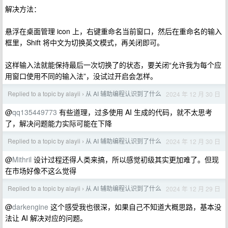
解决方法：
悬浮在桌面管理 icon 上，右键重命名当前窗口，然后在重命名的输入
框里，Shift 将中文为切换英文模式，再关闭即可。
这样输入法就能保持最后一次切换了的状态，要关闭“允许我为每个应
用窗口使用不同的输入法”，没试过开启会怎样。
Replied to a topic by alayii
从 AI 辅助编程认识到了什么
2024 年 12 月 30 日
›
@
qq135449773
有些道理，过多使用 AI 生成的代码，就不太思考
了，解决问题能力实际可能在下降
Replied to a topic by alayii
从 AI 辅助编程认识到了什么
2024 年 12 月 30 日
›
@
Mithril
设计过程还得人类来搞，所以感觉初级其实更加难了。但现
在市场好像不这么觉得
Replied to a topic by alayii
从 AI 辅助编程认识到了什么
2024 年 12 月 29 日
›
@
darkengine
这个感受我也很深，如果自己不知道大概思路，基本没
法让 AI 解决对应的问题。