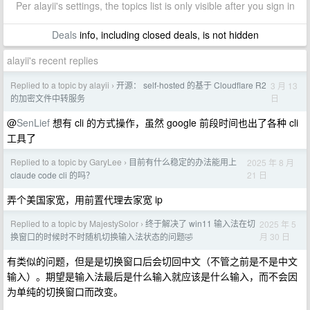
Per alayii's settings, the topics list is only visible after you sign in
Deals
info, including closed deals, is not hidden
alayii's recent replies
Replied to a topic by alayii
开源： self-hosted 的基于 Cloudflare R2
3 月 13
›
日
的加密文件中转服务
@
SenLief
想有 cli 的方式操作，虽然 google 前段时间也出了各种 cli
工具了
Replied to a topic by GaryLee
目前有什么稳定的办法能用上
2025 年 8 月
›
21 日
claude code cli 的吗？
弄个美国家宽，用前置代理去家宽 ip
Replied to a topic by MajestySolor
终于解决了 win11 输入法在切
2025 年 5
›
月 30 日
换窗口的时候时不时随机切换输入法状态的问题🤣
有类似的问题，但是是切换窗口后会切回中文（不管之前是不是中文
输入）。期望是输入法最后是什么输入就应该是什么输入，而不会因
为单纯的切换窗口而改变。