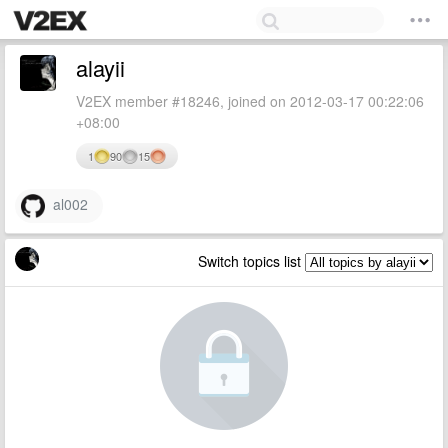
alayii
V2EX member #18246, joined on 2012-03-17 00:22:06
+08:00
1
90
15
al002
Switch topics list