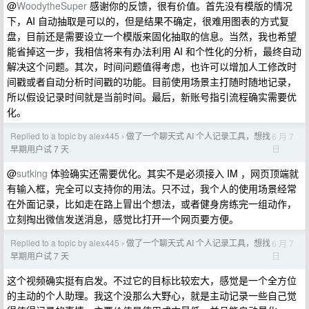
@
WoodytheSuper
感谢你的反馈，很有价值。首先没有模版的情况
下，AI 自动抽取是可以的，但是结果不确定，很难用图表的方式复
盘，目前还是需要设立一个模版来固化抽取的信息。当然，我也希望
能省掉这一步，我相信将来有办法利用 AI 和个性化的分析，最终自动
解决这个问题。其次，时间问题值得考虑，也许可以增加人工修改时
间戳或者自动分析时间戳的功能。目前使用场景主打随时随地记录，
所以假设记录时间就是当前时间。最后，新账号指引流程确实需要优
化。
Replied to a topic by alex445
做了一个聊天式 AI 个人记录工具，想找
6 月 7
›
日
早期用户试 7 天
@
sutking
体验确实还需要优化。其实不是必须接入 IM ，网页顶端就
有输入框，完全可以支持你的用法。只不过，我个人的使用场景经常
在外面记录，比如走在路上冒出个想法，或者健身房练完一组动作，
立刻掏出微信发送消息，感觉比打开一个网页要方便。
Replied to a topic by alex445
做了一个聊天式 AI 个人记录工具，想找
6 月 7
›
日
早期用户试 7 天
这个视频确实挺有启发。不过它的目标比较宏大，感觉是一个全方位
的主动的个人助理。我这个没那么大野心，就是主动记录一些自己觉