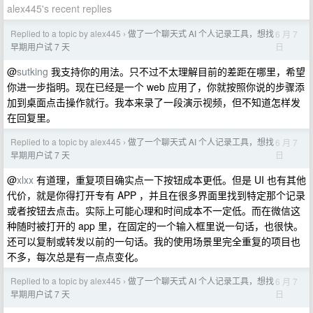
alex445's recent replies
Replied to a topic by alex445
做了一个聊天式 AI 个人记录工具，想找
6 月 7
›
日
早期用户试 7 天
@
sutking
我支持你的用法。只不过不太理解目前的差距在哪里，希望
你进一步指明。现在已经是一个 web 应用了，你就按照你说的步骤添
加到桌面点击操作就行。我本来录了一段演示视频，但不知道怎样发
在回复里。
Replied to a topic by alex445
做了一个聊天式 AI 个人记录工具，想找
6 月 7
›
日
早期用户试 7 天
@
xlxx
有道理，重复项目确实点一下按钮成本更低。但是 UI 也有其他
代价，就是你得打开专有 APP ，并且在很多界面里找到特定那个记录
或者按钮去点击。实际上可能心理和时间成本不一定低。而在微信这
种随时被打开的 app 里，在固定的一个输入框里说一句话，也很快。
还可以复制或转发以前的一句话。我的使用场景里完全重复的项目也
不多，每次总是有一点点变化。
Replied to a topic by alex445
做了一个聊天式 AI 个人记录工具，想找
6 月 7
›
日
早期用户试 7 天