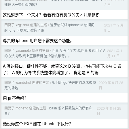
8 日
建议记一些什么内容？
这难道是下一个天才？看看有没有类似的天才儿童组织
回复了 xzg1993 创建的主题
迫于想试试 iphone13 想问问
2021 年 9 月
›
8 日
iPhone 可以双开微信了嘛
尊贵的 iphone 用户您不需要这个功能。
回复了 yasumoto 创建的主题
同事 A 写了个方法,同事 B 调用了 A
2021 年 1
›
月 11 日
的方法 导致线上直接宕机 这个锅该谁背。。
A 写的接口，健壮性不够，就算这次 B 没调，也有可能下次被 C 调
了； A 的行为导致系统整体熵增加了， 肯定是 A 的锅
回复了 wandehul 创建的主题
如何用 go 快速的筛选未被预
2020 年 8 月 28
›
日
定的场地
用 js 不香吗？
回复了 monetto 创建的主题
bash 怎么拦截输入的所有命
2020 年 8 月 25
›
日
令？
话说你这个 EXE 能在 Ubuntu 下执行？