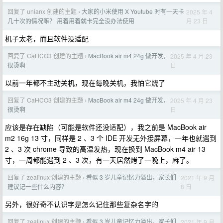
回复了 unianx 创建的主题
大家的小米使用 X Youtube 时有一天卡
2025 年 4
›
月 23 日
几十次的情况嘛？ 用着用着就卡完全没办法使用
机子太老，而且软件没适配
回复了 CaHCO3 创建的主题
MacBook air m4 24g 做开发，
2025 年 4 月 23
›
日
很烫啊
以前一年都不主动关机，现在每晚关机，我怕它烧了
回复了 CaHCO3 创建的主题
MacBook air m4 24g 做开发，
2025 年 4 月 23
›
日
很烫啊
应该是存在缺陷（可能是软件还没适配），我之前是 MacBook air
m2 16g 13 寸，同样是 2 、3 个 IDE 开发无外接屏幕，一年也就遇到
2 、3 次 chrome 导致的高温发热，现在换到 MacBook m4 air 13
寸，一周都能遇到 2 、3 次，有一天居然烤了一晚上，麻了。
回复了 zealinux 创建的主题
看似 3 岁儿童记忆力溢出，家长们
2021 年 9 月
›
8 日
建议记一些什么内容？
另外，很好奇不认识字是怎么记住那些复杂名字的
回复了 zealinux 创建的主题
看似 3 岁儿童记忆力溢出，家长们
2021 年 9 月
›