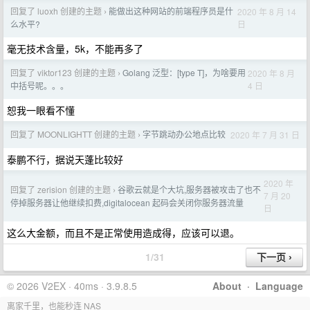
回复了 luoxh 创建的主题
能做出这种网站的前端程序员是什
2020 年 8 月 14
›
日
么水平?
毫无技术含量，5k，不能再多了
回复了 viktor123 创建的主题
Golang 泛型：[type T]，为啥要用
2020 年 8 月
›
4 日
中括号呢。。。
恕我一眼看不懂
回复了 MOONLIGHTT 创建的主题
字节跳动办公地点比较
2020 年 7 月 31 日
›
泰鹏不行，据说天蓬比较好
2020 年
回复了 zerision 创建的主题
谷歌云就是个大坑,服务器被攻击了也不
›
7 月 20
停掉服务器让他继续扣费,digitalocean 起码会关闭你服务器流量
日
这么大金额，而且不是正常使用造成得，应该可以退。
1/31
© 2026 V2EX · 40ms · 3.9.8.5
About
·
Language
离家千里，也能秒连 NAS