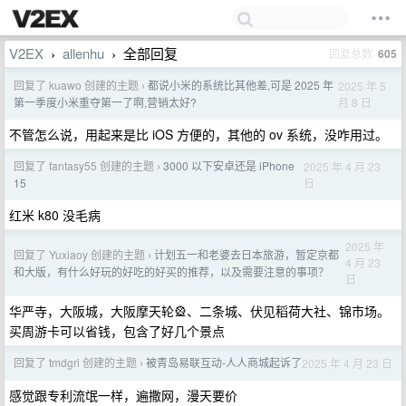
V2EX
allenhu
全部回复
回复总数
605
›
›
回复了 kuawo 创建的主题
都说小米的系统比其他差,可是 2025 年
2025 年 5
›
月 8 日
第一季度小米重夺第一了啊,营销太好?
不管怎么说，用起来是比 iOS 方便的，其他的 ov 系统，没咋用过。
回复了 fantasy55 创建的主题
3000 以下安卓还是 iPhone
2025 年 4 月 23
›
日
15
红米 k80 没毛病
2025 年
回复了 Yuxiaoy 创建的主题
计划五一和老婆去日本旅游，暂定京都
›
4 月 23
和大版，有什么好玩的好吃的好买的推荐，以及需要注意的事项？
日
华严寺，大阪城，大阪摩天轮🎡、二条城、伏见稻荷大社、锦市场。
买周游卡可以省钱，包含了好几个景点
回复了 tmdgri 创建的主题
被青岛易联互动-人人商城起诉了
2025 年 4 月 23 日
›
感觉跟专利流氓一样，遍撒网，漫天要价