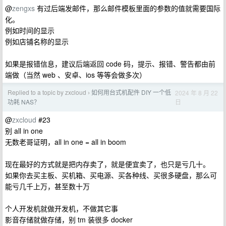
@
zengxs
有过后端发邮件，那么邮件模板里面的参数的值就需要国际
化。
例如时间的显示
例如店铺名称的显示
如果是报错信息，建议后端返回 code 码，提示、报错、警告都由前
端做（当然 web 、安卓、ios 等等会做多次）
Replied to a topic by zxcloud
如何用台式机配件 DIY 一个低
2024 年 8 月 22
›
日
功耗 NAS？
@
zxcloud
#23
别 all in one
无数老哥证明，all in one = all in boom
现在最好的方式就是把内存卖了，就是便宜卖了，也只是亏几十。
如果你去买主板、买机箱、买电源、买各种线、买很多硬盘，那么可
能亏几千上万，甚至数十万
个人开发机就做开发机，不做其它事
影音存储就做存储，别 tm 装很多 docker