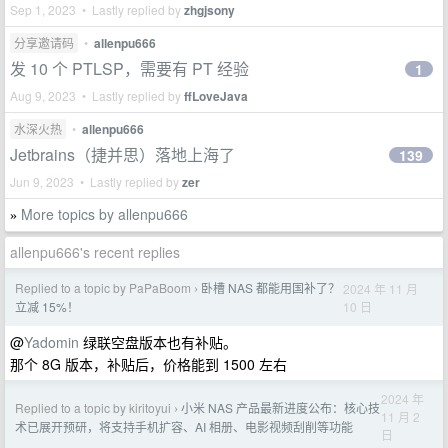
Sep 1, 2023 • Lastly replied by
zhgjsony
分享邀请码
•
allenpu666
发 10 个 PTLSP，需要有 PT 经验
1
Aug 9, 2023 • Lastly replied by
ffLoveJava
水深火热
•
allenpu666
Jetbrains（捷并思）落地上海了
139
Jun 9, 2023 • Lastly replied by
zer
More topics by allenpu666
»
allenpu666's recent replies
Replied to a topic by PaPaBoom
卧槽 NAS 都能用国补了？
2024 年 11 月
›
10 日
立减 15%！
@
Yadomin
绿联空盘版本也有补贴。
那个 8G 版本，补贴后，价格能到 1500 左右
2024 年
Replied to a topic by kiritoyui
小米 NAS 产品最新进度公布：核心技
›
11 月 2
术已展开预研，将支持手机扩容、AI 相册、电影视频刮削等功能
日