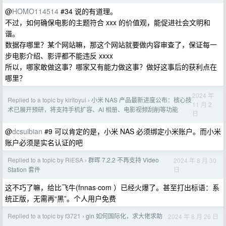
@
HOMO114514
#34 说的有道理。
不过，如何确保电影的主题符合 xxx 的价值观，能促进社会文明和
谐。
数据存哪里？某个网站嘛，那这个网站就要做内容审查了，保证每一
步电影介绍、影评都不能违反 xxxx
所以，哪家敢做这事？哪家又有能力做这事？做好这事后的获利点在
哪里？
2024 年
Replied to a topic by kiritoyui
小米 NAS 产品最新进度公布：核心技
›
11 月 2
术已展开预研，将支持手机扩容、AI 相册、电影视频刮削等功能
日
@
dcsuibian
#9 可以肯定的是，小米 NAS 必须绑定小米账户。而小米
账户必须是实名认证的吧
Replied to a topic by RiESA
群晖 7.2.2 不再支持 Video
2024 年 8 月 30
›
日
Station 套件
这不巧了嘛，给比飞牛(fnnas·com ）已经火爆了。甚至打出标语：系
统正版，无需再“黑”。个人用户免费
Replied to a topic by f3721
gin 如何国际化，求大佬求助
2024 年 8 月 26 日
›