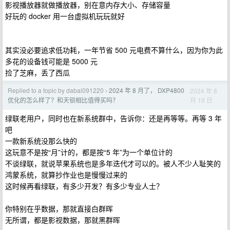
影视播放器就做播放器，别在意内存大小、存储容量
好玩的 docker 用一台虚拟机玩玩就好
其实没必要追求低功耗，一年节省 500 元电费不算什么，因为你为此
多花的设备钱可能是 5000 元
捡了芝麻，丢了西瓜
Replied to a topic by dabai091220
2024 年 8 月了， DXP4800
2024 年 8
›
月 19 日
优化的怎么样了？和天钡相比值得买吗？
绿联老用户，同时也在新系统群中，告诉你：还是再等等。再等 3 年
吧
一款新系统没那么快的
这玩意不是按“月”计的，都是按“5 年”为一个单位计的
不谈绿联，就说苹果系统也是多年迭代才可以的。被人不少人耻笑的
鸿蒙系统，就算抄作业也是慢慢过来的
这时候再看绿联，有多少开发？有多少专业人士？
你特别在乎数据，那就直接白群晖
无所谓，都是影视数据，那就黑群晖