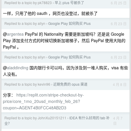
Replied to a topic by pk78823
早上 plus 号被杀了
6 月 25 日
›
一样，只用了他的 oauth ，网页也没登过，就被杀了
Replied to a topic by allyn
Google Play 如何购买 Plus
6 月 23 日
›
@
argentea
PayPal 的 Nationality 需要是新加坡吗？还是说 Google
Play 添加支付方式的时候切换新加坡梯子，然后 PayPal 使用大陆的
PayPal 。
Replied to a topic by allyn
Google Play 如何购买 Plus
6 月 23 日
›
@
aladdinding
国内银行卡可以吗，因为涉及到一堆人购买，visa 有些
人没有。
Replied to a topic by kevin96
近期免费的 opus 渠道
4 月 8 日
›
分享：
https://replit.com/stripe-checkout-by-
price/core_1mo_20usd_monthly_feb_26?
coupon=AGENT4B0FCC48AB2D3
Replied to a topic by JohnXu20151211
IDEA 有什么好用的 tab 补
4 月 7
›
日
全？