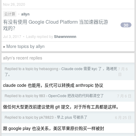
Nov 26, 2020
云计算
•
allyn
有没有使用 Google Cloud Platform 当加速器玩游
30
戏的？
Jul 3, 2017 • Lastly replied by
Shawnnnnnn
More topics by allyn
»
allyn's recent replies
Replied to a topic by hebaogong
Claude code 需要 kyc 了 ，路堵死
7 月 6
›
日
了。
claude code 也能用，反代可以转换成 anthropic 协议
Replied to a topic by tt83
OpenCode 把改动的代码都清空了
7 月 6 日
›
做任何大型更改前建议使用 git 提交，对于所有工具都是这样。
Replied to a topic by pk78823
早上 plus 号被杀了
6 月 25 日
›
跟 google play 也没关系，美区苹果原价购买一样被封