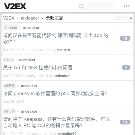
V2EX
andeaker
全部主题
主题总数
4
›
›
Android
•
andeaker
请问现在是否有能代替“存储空间隔离”这个 app 的
13
软件？
Feb 27, 2025 • Lastly replied by
bitepen
Linux
•
andeaker
关于 lxd 和 NFS 挂载的小白问题
2
Jul 3, 2023 • Lastly replied by
andeaker
问与答
•
andeaker
请问 goodsync 软件里面的 p2p 同步功能安全吗？
Jun 28, 2023
问与答
•
andeaker
请问除了 Keepass，还有什么密码管理软件，可以
11
自动输入 PC 端 QQ 的密码并登录吗?
Sep 20, 2021 • Lastly replied by
benedict00