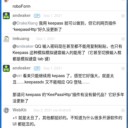
roboForm
andeaker
Sep 1, 2021
OP
3
@
DrakeXiang
我用 keepass 就可以做到，但它的网页插件
“keepassHttp”好久没更新了
imkuang
Sep 1, 2021
4
@
andeaker
QQ 输入密码现在甚至都不能用复制粘贴，也只有
Keepass 这种模拟模拟键盘输入的能用了（它甚至切换输入框
都是模拟键盘 tab 键）
andeaker
Sep 1, 2021
OP
5
@
xiri
看来只能继续用 kepass 了，感觉它好强大，就是太
丑……keepassdx 又不能相应 QQ 登陆……
那请问 keepass 的“KeePassHttp”插件有没有替代品？它好多年
没更新了
WebKit
Sep 2, 2021 via Android
6
+1 就是太丑了，其他都挺好的。不知道为什么很多开源软件的
UI 都挺丑的。