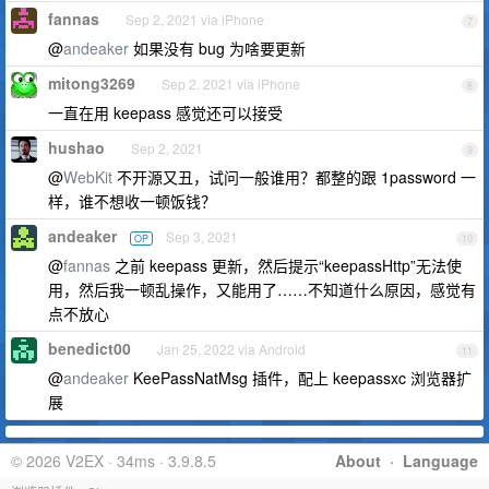
fannas
Sep 2, 2021 via iPhone
7
@
andeaker
如果没有 bug 为啥要更新
mitong3269
Sep 2, 2021 via iPhone
8
一直在用 keepass 感觉还可以接受
hushao
Sep 2, 2021
9
@
WebKit
不开源又丑，试问一般谁用？都整的跟 1password 一
样，谁不想收一顿饭钱？
andeaker
Sep 3, 2021
OP
10
@
fannas
之前 keepass 更新，然后提示“keepassHttp”无法使
用，然后我一顿乱操作，又能用了……不知道什么原因，感觉有
点不放心
benedict00
Jan 25, 2022 via Android
11
@
andeaker
KeePassNatMsg 插件，配上 keepassxc 浏览器扩
展
© 2026 V2EX · 34ms · 3.9.8.5
About
·
Language