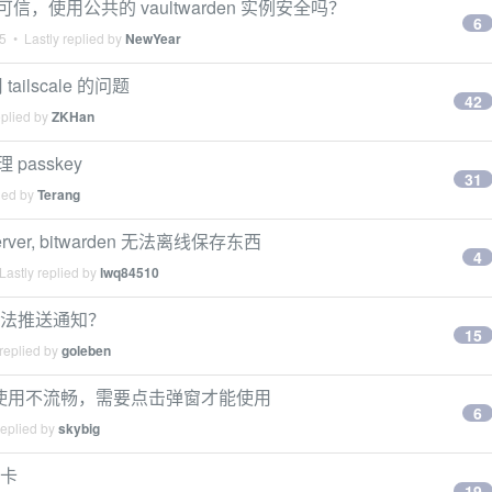
可信，使用公共的 vaultwarden 实例安全吗？
6
5
• Lastly replied by
NewYear
tailscale 的问题
42
eplied by
ZKHan
理 passkey
31
ied by
Terang
rver, bitwarden 无法离线保存东西
4
Lastly replied by
lwq84510
p 没法推送通知？
15
replied by
goleben
指纹识别使用不流畅，需要点击弹窗才能使用
6
replied by
skybig
很卡
19