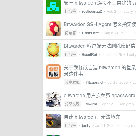
安卓 bitwarden 连接不上自建的 va
问与答
•
redbeanzzZ
•
Feb 27
• Lastly r
Bitwarden SSH Agent 怎么指
问与答
•
CodeDrift
•
Aug 6, 2025
• Lastl
Bitwarden 客户端无法删除密码
问与答
•
GoodRui
•
Jul 29, 2025
• Lastly
关于我修改自建 bitwarden 的登
录这件事
分享发现
•
lfitzgerald
•
Jul 29, 2025
• La
bitwarden 用户换免费 1passwo
分享发现
•
dlwlrm
•
Apr 12
• Lastly repl
自建 bitwarden，无法填充
问与答
•
jonty
•
Jul 14, 2025
• Lastly re