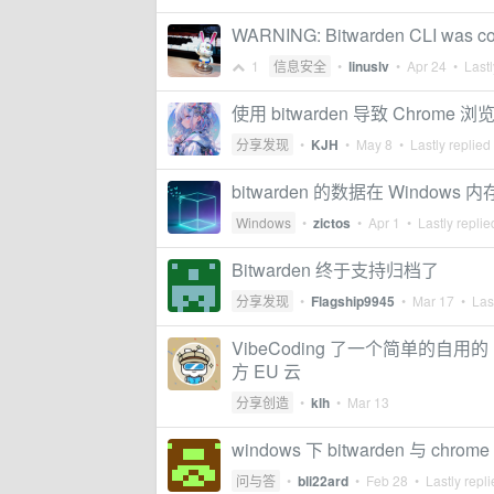
WARNING: Bitwarden CLI was com
1
信息安全
•
linuslv
•
Apr 24
• Lastl
使用 bitwarden 导致 Chrome
分享发现
•
KJH
•
May 8
• Lastly replied
bitwarden 的数据在 Window
Windows
•
zictos
•
Apr 1
• Lastly repli
Bitwarden 终于支持归档了
分享发现
•
Flagship9945
•
Mar 17
• Last
VibeCoding 了一个简单的自用的 
方 EU 云
分享创造
•
klh
•
Mar 13
windows 下 bitwarden 与 ch
问与答
•
bli22ard
•
Feb 28
• Lastly repl