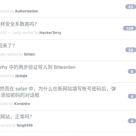
63
eplied by
Authorization
友们这样安全系数高吗？
109
2025
• Lastly replied by
HackerTerry
不回来了?
59
tly replied by
lizhian
uthy 中的两步验证导入到 Bitwarden
6
eplied by
zjvbqla
然而在 safari 中，为什么在新网站填写帐号密码后，弹
器添加密码的对话框
4
eplied by
Kenshiro
TP 网站，正常吗？
4
replied by
fang5566