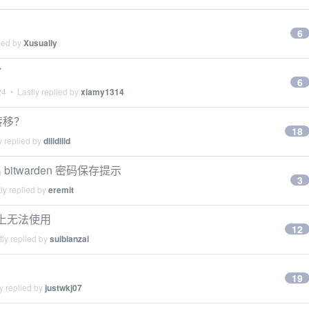
6
ied by
Xusually
了
6
24
• Lastly replied by
xiamy1314
 转移？
18
y replied by
dilidilid
twarden 密码保存提示
3
ly replied by
eremit
ri 上无法使用
12
ly replied by
suibianzai
19
y replied by
justwkj07