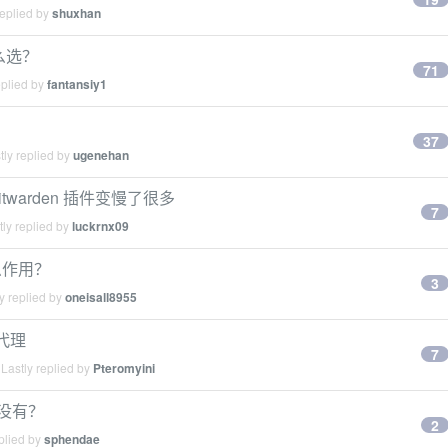
replied by
shuxhan
怎么选？
71
eplied by
fantansiy1
37
ly replied by
ugenehan
twarden 插件变慢了很多
7
ly replied by
luckrnx09
什么作用？
3
y replied by
oneisall8955
 代理
7
Lastly replied by
Pteromyini
都没有？
2
plied by
sphendae