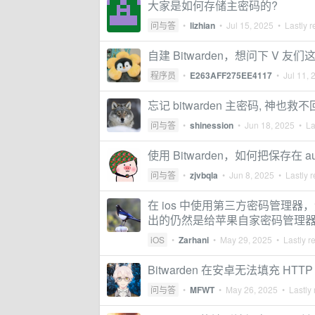
大家是如何存储主密码的?
问与答
•
lizhian
•
Jul 15, 2025
• Lastly r
自建 Bitwarden，想问下 V 
程序员
•
E263AFF275EE4117
•
Jul 11, 
忘记 bitwarden 主密码, 神也救
问与答
•
shinession
•
Jun 18, 2025
• Las
使用 Bitwarden，如何把保存在 a
问与答
•
zjvbqla
•
Jun 8, 2025
• Lastly r
在 ios 中使用第三方密码管理器，
出的仍然是给苹果自家密码管理
iOS
•
Zarhani
•
May 29, 2025
• Lastly r
Bitwarden 在安卓无法填充 HT
问与答
•
MFWT
•
May 26, 2025
• Lastly 