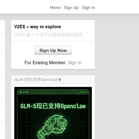
Home
Sign Up
Sign In
V2EX = way to explore
V2EX 是一个关于分享和探索的地方
Sign Up Now
For Existing Member
Sign In
GLM-5现已支持Openclaw🦞