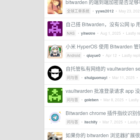
bitwarden 的端到端加密是否足够
全球工单系统
•
yyws2012
•
May 23, 202
自己搭 Bitwarden，没有公网 ip 用 
NAS
•
yitwotre
•
Aug 1, 2025
• Lastly r
小米 HyperOS 使用 Bitwarden 管
Android
•
qiuyue0
•
Apr 12
• Lastly repl
自托管私有网络的 vaultwarden se
问与答
•
shuiguomayi
•
Mar 11, 2025
• 
vaultwarden 批准登录请求 ap
问与答
•
goleben
•
Mar 8, 2025
• Lastly 
Bitwarden chrome 插件
问与答
•
itechify
•
Mar 7, 2025
• Lastly 
如果你的 bitwarden 浏览器扩展