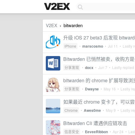
V2EX
bitwarden
›
升级 iOS 27 beta3 后发现 bitw
iPhone
•
marscosmo
•
Jul 11
• Lastly r
Bitwarden 已悄然被卖，收购
分享发现
•
docx
•
Jun 7
• Lastly replied
bitwarden 的 chrome 扩展
分享发现
•
Dwayne
•
May 16
• Lastly re
如果最近 chrome 变卡了，可以尝试禁
Chrome
•
Awes0me
•
May 9
• Lastly re
Bitwarden Cli 遭遇供应链攻击
信息安全
•
EeveeRibbon
•
Apr 24
• Last