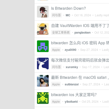
Is Bitwarden Down?
问与答
•
MC
•
Oct 16, 2024
• Lastly repl
自建 VaultWarden IOS 端用不了
全球工单系统
•
panglaoban
•
Oct 12, 20
bitwarden 怎么向 iOS 密码 App
Apple
•
zyu0090
•
Sep 27, 2024
• Lastl
每次微信支付输完密码后就会弹出 bi
问与答
•
xuromky
•
Sep 17, 2024
• Last
最新 Bitwarden 在 macOS safa
Apple
•
suibianzai
•
Sep 27, 2024
• Last
bitwarden ios 大家正常吗？
Apple
•
yiboliueki
•
Oct 25, 2024
• Lastl