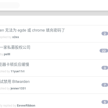
arden 无法为 egde 或 chrome 填充密码了
2
eplied by
x2ex
方是一家私募股权公司
22
 by
psllll
导致浏览器卡顿反应缓慢
3
plied by
11yue11ri
用 Bitwarden
7
plied by
jenner1331
5
ly replied by
EeveeRibbon