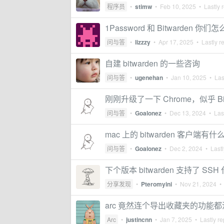
程序员
•
stimw
•
Feb 10, 2025
• Lastly 
1Password 和 Bitwarden 你们
问与答
•
lizzzy
•
Apr 17, 2025
• Lastly r
自建 bitwarden 的一些咨询
问与答
•
ugenehan
•
Jan 10, 2025
• Last
刚刚升级了一下 Chrome，似乎 Bi
问与答
•
Goalonez
•
Dec 13, 2024
• Last
mac 上的 bitwarden 客户端有
问与答
•
Goalonez
•
Dec 2, 2024
• Lastl
下个版本 bitwarden 支持了 SSH
分享发现
•
Pteromyini
•
Nov 21, 2024
• 
arc 竟然连个导出收藏夹的功能
Arc
•
justincnn
•
Jan 7, 2025
• Lastly re