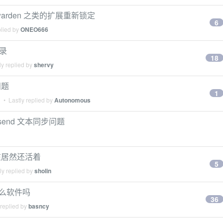
twarden 之类的扩展重新锁定
6
plied by
ONEO666
登录
18
y replied by
shervy
问题
1
5
• Lastly replied by
Autonomous
en send 文本同步问题
现在居然还活着
5
ly replied by
sholin
什么软件吗
36
 replied by
basncy