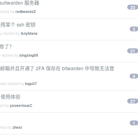
ultwarden 服务器
33
eplied by
redbeanzzZ
定使用某个 ssh 密钥
2
y replied by
Anybfans
信息了？
21
 replied by
xingxing09
录邮箱并且开通了 2FA 保存在 bitwarden 中导致无法登
9
stly replied by
fugu37
rd 使用体验
27
ied by
ysoseriousC
1
plied by
zhexi