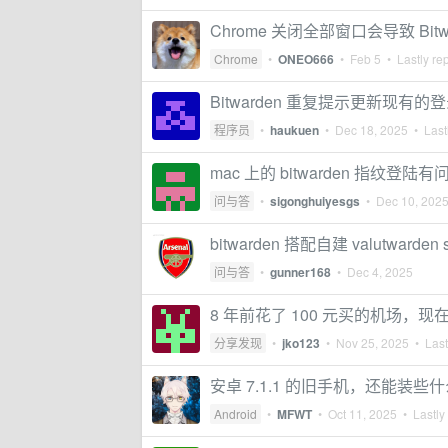
Chrome 关闭全部窗口会导致 Bi
Chrome
•
ONEO666
•
Feb 5
• Lastly re
Bitwarden 重复提示更新现有的
程序员
•
haukuen
•
Dec 18, 2025
• Lastl
mac 上的 bitwarden 指纹登陆有
问与答
•
sigonghuiyesgs
•
Dec 10, 202
bitwarden 搭配自建 valutward
问与答
•
gunner168
•
Dec 4, 2025
8 年前花了 100 元买的机场，
分享发现
•
jko123
•
Nov 25, 2025
• Last
安卓 7.1.1 的旧手机，还能装些
Android
•
MFWT
•
Oct 11, 2025
• Lastly