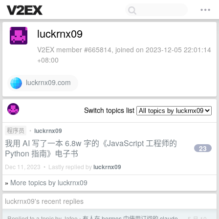
luckrnx09
V2EX member #665814, joined on 2023-12-05 22:01:14
+08:00
luckrnx09.com
Switch topics list
程序员
•
luckrnx09
我用 AI 写了一本 6.8w 字的《JavaScript 工程师的
23
Python 指南》电子书
Dec 11, 2023 • Lastly replied by
luckrnx09
More topics by luckrnx09
»
luckrnx09's recent replies
Replied to a topic by Jafee
有人在 hermes 中使用订阅的 claude
5 月 10