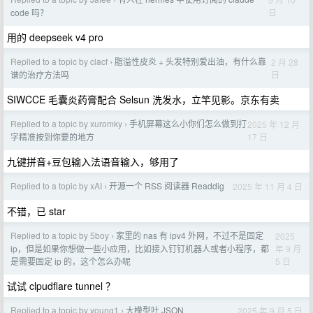
›
日
code 吗？
用的 deepseek v4 pro
Replied to a topic by clacf
脂溢性皮炎 + 头发特别爱出油，有什么靠
2 月 28
›
日
谱的治疗方法吗
SIWCCE 毛囊炎药膏配合 Selsun 洗发水，立竿见影。京东有卖
Replied to a topic by xuromky
手机屏幕这么小你们怎么做到打
2025 年 12 月
›
17 日
字精准按到你要的地方
九键拼音+豆包输入法语音输入，够用了
Replied to a topic by xAI
开源一个 RSS 阅读器 Readdig
2025 年 11 月 4 日
›
不错，已 star
Replied to a topic by 5boy
家里的 nas 有 ipv4 外网，不过不是固定
2025
›
年 9 月
ip，但是如果你想做一些小应用，比如接入钉钉机器人或者小程序，都
5 日
是需要固定 ip 的，这个怎么办呢
试试 clpudflare tunnel ？
Replied to a topic by young1
大模型吐 JSON
2025 年 9 月 5 日
›