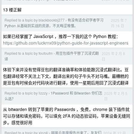
13 楼正解
Replied to a topic by blackbookbj277
有没有适合初学者学习
2025 年 7
›
月 16 日
Python 从基础到实战的资源，不太晦涩难懂。
如果已经掌握了 JavaScript ，推荐一下我的这个 Python 教程：
https://github.com/luckrnx09/python-guide-for-javascript-engineers
Replied to a topic by foufoufm
用豆包插件平替了沉浸式翻
2025 年 2 月 8
›
日
译
体验下来并没有觉得豆包的翻译准确率和体验能跟沉浸式翻译比。豆
包翻译经常不关注上下文，翻译出来的句子牛头不对马嘴。最糟糕的
是豆包有时候会对代码块进行翻译，使用一星期后用回了沉浸式翻译
Replied to a topic by lizzzy
1Password 和 Bitwarden 你们怎
2025 年 2 月 5
›
日
么选？
从 bitwarden 转到了苹果的 Passwords ，免费，chrome 装下插件就
可以存储和填充密码，可以填充 2FA 的动态验证码，苹果设备无缝同
步。感觉很好用
Replied to a topic by xinz4l
网易云年度报告出来了，友友们
2024 年 12 月
›