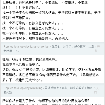
但是后者，纯粹就是打拳了，不要继续，不要继续，不要继
续！！！！！不要继续了。
找一个完全不会纠结这一点的人结婚，无所谓对方要不要彩礼，无所
谓彩礼带不带回来。
找一个不打拳的，有独立思考的女人。。。
找一个不打拳的，有独立思考的女人。。。
找一个不打拳的，有独立思考的女人。。。
人在任何情况下，都应该先爱自己，再爱他人。
Replied to a topic by lananshaonian
兄弟们，分手了，好心累啊……发
4 天
›
前
泄吐槽一下。
哇哦，Gay 们的爱情，也这么精彩吗。
我感觉自己活得太简单了。
话说，Gay 少了很多约束，比如结婚证，比如孩子，这种关系本身就
不靠谱吧。实在想不出来 Gay 伴侣要靠什么走下去，世界诱惑这么
多，下一根也许更大/doge 。
Replied to a topic by wuxinling
最近感情上不开心，前来求教关于相亲
5 天
›
前
的问题
所以你相亲是为了什么，你都不说你的目的你让网友怎么帮？