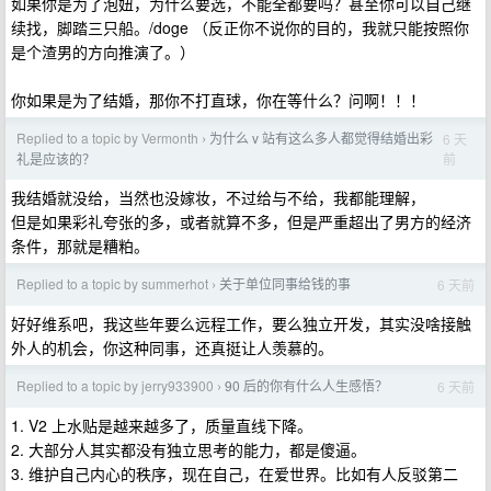
如果你是为了泡妞，为什么要选，不能全都要吗？甚至你可以自己继
续找，脚踏三只船。/doge （反正你不说你的目的，我就只能按照你
是个渣男的方向推演了。）
你如果是为了结婚，那你不打直球，你在等什么？问啊！！！
Replied to a topic by Vermonth
为什么 v 站有这么多人都觉得结婚出彩
6 天
›
前
礼是应该的？
我结婚就没给，当然也没嫁妆，不过给与不给，我都能理解，
但是如果彩礼夸张的多，或者就算不多，但是严重超出了男方的经济
条件，那就是糟粕。
Replied to a topic by summerhot
关于单位同事给钱的事
6 天前
›
好好维系吧，我这些年要么远程工作，要么独立开发，其实没啥接触
外人的机会，你这种同事，还真挺让人羡慕的。
Replied to a topic by jerry933900
90 后的你有什么人生感悟？
6 天前
›
1. V2 上水贴是越来越多了，质量直线下降。
2. 大部分人其实都没有独立思考的能力，都是傻逼。
3. 维护自己内心的秩序，现在自己，在爱世界。比如有人反驳第二