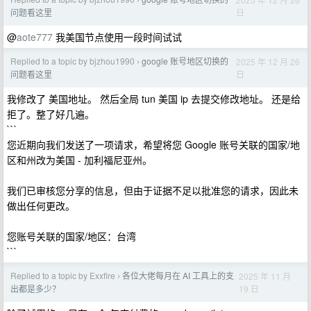
›
日
问题看这里
@
aote777
我美国节点使用一段时间试试
Replied to a topic by bjzhou1990
google 账号地区切换的
2025 年 12 月 26
›
日
问题看这里
我修改了 美国地址。 然后全局 tun 美国 ip 去提交修改地址。 还是给
拒了。整了好几遍。
```
您近期向我们发送了一项请求，希望将您 Google 账号关联的国家/地
区和州改为美国 - 加利福尼亚州。
我们已审核您分享的信息，但由于证据不足以批准您的请求，因此未
做出任何更改。
您账号关联的国家/地区：台湾
```
Replied to a topic by Exxfire
各位大佬每月在 AI 工具上的支
2025 年 11 月
›
19 日
出都是多少？