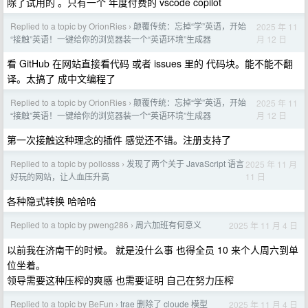
除了试用的 。只有一个 年度付费的 vscode copilot
Replied to a topic by OrionRies
颠覆传统：忘掉“学”英语，开始
2025 年 11
›
月 12 日
“接触”英语！一键给你的浏览器装一个“英语环境”生成器
看 GitHub 在网站直接看代码 或者 issues 里的 代码块。能不能不翻
译。太搞了 成中文编程了
Replied to a topic by OrionRies
颠覆传统：忘掉“学”英语，开始
2025 年 11
›
月 12 日
“接触”英语！一键给你的浏览器装一个“英语环境”生成器
第一次接触这种理念的插件 感觉还不错。注册支持了
Replied to a topic by pollosss
发现了两个关于 JavaScript 语言
2025 年 11 月
›
11 日
好玩的网站，让人血压升高
各种隐式转换 哈哈哈
Replied to a topic by pweng286
周六加班有何意义
2025 年 11 月 4 日
›
以前我在济南干的时候。 就是没什么事 也得全员 10 来个人周六到单
位坐着。
领导需要这种压榨的爽感 也需要证明 自己在努力压榨
Replied to a topic by BeFun
trae 删除了 cloude 模型
2025 年 11 月 4 日
›