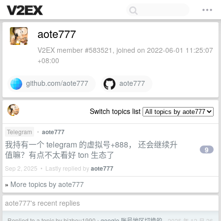
aote777
V2EX member #583521, joined on 2022-06-01 11:25:07
+08:00
github.com/aote777
aote777
Switch topics list
Telegram
•
aote777
我持有一个 telegram 的虚拟号+888， 还会继续升
9
值嘛？有点不太看好 ton 生态了
Sep 2, 2025 • Lastly replied by
aote777
More topics by aote777
»
aote777's recent replies
Replied to a topic by bjzhou1990
google 账号地区切换的
2025 年 12 月 26