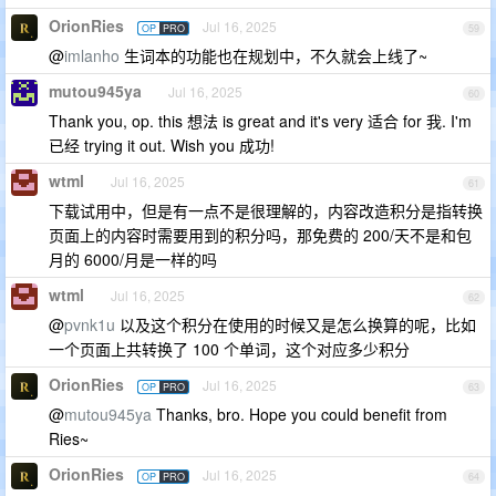
OrionRies
Jul 16, 2025
OP
PRO
59
@
imlanho
生词本的功能也在规划中，不久就会上线了~
mutou945ya
Jul 16, 2025
60
Thank you, op. this 想法 is great and it's very 适合 for 我. I'm
已经 trying it out. Wish you 成功!
wtml
Jul 16, 2025
61
下载试用中，但是有一点不是很理解的，内容改造积分是指转换
页面上的内容时需要用到的积分吗，那免费的 200/天不是和包
月的 6000/月是一样的吗
wtml
Jul 16, 2025
62
@
pvnk1u
以及这个积分在使用的时候又是怎么换算的呢，比如
一个页面上共转换了 100 个单词，这个对应多少积分
OrionRies
Jul 16, 2025
OP
PRO
63
@
mutou945ya
Thanks, bro. Hope you could benefit from
Ries~
OrionRies
Jul 16, 2025
OP
PRO
64