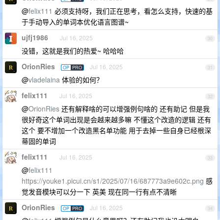
@
felix111
必须支持呀，我们正在思考，看怎么支持，快速的基
于手动导入的单词本优化语言图谱~
ujfj1986
Jul 16, 2025
30
没错，这就是我们的热爱~ 哈哈哈
OrionRies
Jul 16, 2025
OP
PRO
31
@
vladelaina
体验的如何？
felix111
Jul 16, 2025
32
@
OrionRies
还有解释啥的可以增强例句啥的 还有助记 但是我
很好奇这个单词出现是会越来越多嘛 不懂这个改造的逻辑 还有
这个 要不增加一个改造黑名单功能 用于去掉一些自身已经根深
蒂固的单词
felix111
Jul 16, 2025
33
@
felix111
https://youke1.picui.cn/s1/2025/07/16/687773a9e602c.png
感
觉发音模块可以分一下 英美 现在同一行有点不清晰
OrionRies
Jul 16, 2025
OP
PRO
34