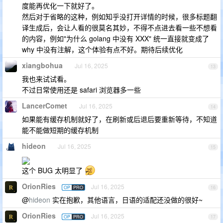
度能再优化一下就好了。
然后对于省略的这种，例如知乎没打开详情的时候，很多标题翻
译生成后，会让人看的很莫名其妙，不得不点进去看一些不想看
的内容，例如"为什么 golang 中没有 XXX" 统一直接就变成了
why 中没有注解，这个体验有点不好。期待后续优化
xiangbohua
Jul 16, 2025
13
我也来试试看。
不过日常使用还是 safari 浏览器多一些
LancerComet
Jul 16, 2025
14
如果能有缓存机制就好了，在刷新或后退后要重新等待，不知道
能不能做短期的缓存机制
hideon
Jul 16, 2025
15
这个 BUG 太明显了
OrionRies
Jul 16, 2025
OP
PRO
16
@
hideon
实在抱歉，其他语言，日语的适配还没做的很好~
OrionRies
Jul 16, 2025
OP
PRO
17