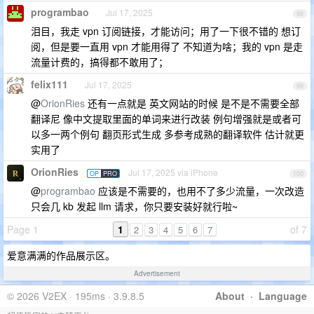
programbao
Jul 17, 2025
98
泪目，我走 vpn 订阅链接，才能访问；用了一下很不错的 想订
阅，但是要一直用 vpn 才能用得了 不知道为啥；我的 vpn 是走
流量计费的，搞得都不敢用了；
felix111
Jul 17, 2025
99
@
OrionRies
还有一点就是 英文网站的时候 是不是不需要全部
翻译尼 像中文提取里面的单词来进行改装 例句增强就是或者可
以多一两个例句 翻页形式生成 多参考成熟的翻译软件 估计就更
实用了
OrionRies
Jul 17, 2025 via iPhone
OP
PRO
100
@
programbao
应该是不需要的，也用不了多少流量，一次改造
只会几 kb 发起 llm 请求，你只要安装好就行啦~
Page 1
1
of 7
2
3
4
5
6
7
爱意满满的作品展示区。
Advertisement
© 2026 V2EX · 195ms · 3.9.8.5
About
·
Language