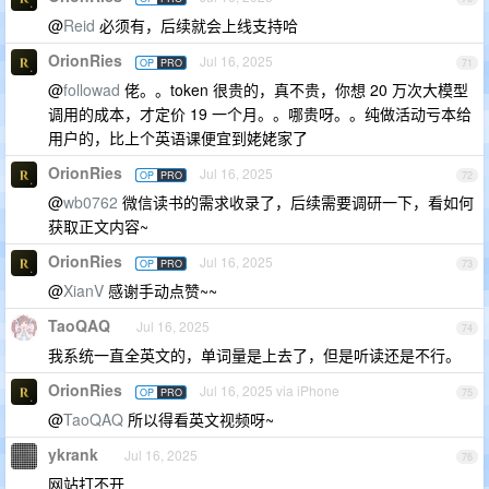
@
Reid
必须有，后续就会上线支持哈
OrionRies
Jul 16, 2025
OP
PRO
71
@
followad
佬。。token 很贵的，真不贵，你想 20 万次大模型
调用的成本，才定价 19 一个月。。哪贵呀。。纯做活动亏本给
用户的，比上个英语课便宜到姥姥家了
OrionRies
Jul 16, 2025
OP
PRO
72
@
wb0762
微信读书的需求收录了，后续需要调研一下，看如何
获取正文内容~
OrionRies
Jul 16, 2025
OP
PRO
73
@
XianV
感谢手动点赞~~
TaoQAQ
Jul 16, 2025
74
我系统一直全英文的，单词量是上去了，但是听读还是不行。
OrionRies
Jul 16, 2025 via iPhone
OP
PRO
75
@
TaoQAQ
所以得看英文视频呀~
ykrank
Jul 16, 2025
76
网站打不开