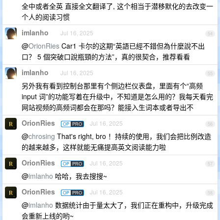
全中或者全英 直接全文翻译了, 这个相当于潜移默化的去改变一
个人的阅读习惯
imlanho
Jul 16, 2025
54
@
OrionRies
Car1 卡尔的这期“英語已經不錯但為什麼說不出
口？ 5 個突破口說瓶頸的方法”，真的很契合，推荐看看
imlanho
Jul 16, 2025
55
另外我有看到控制台那里有个侧边栏仪表盘，里面有个“高频
input 词”的功能写着在升级中，不知道是怎么用的？我每天看完
网站视频的高频词都会在那吗？能接入生词本或者导出不
OrionRies
Jul 16, 2025
OP
PRO
56
@
chrosing
That's right, bro ！持续的使用，我们会把比例改造
的越来越多，这样就能无痛提高英文阅读能力啦
OrionRies
Jul 16, 2025
OP
PRO
57
@
imlanho
哈哈，我去搜搜~
OrionRies
Jul 16, 2025
OP
PRO
58
@
imlanho
数据统计由于量太大了，我们正在重构中，升级完成
会重新上线的哟~