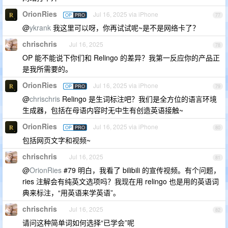
OrionRies
Jul 16, 2025 via iPhone
OP
PRO
77
@
ykrank
我这里可以呀，你再试试呢~是不是网络卡了？
chrischris
Jul 16, 2025
78
OP 能不能说下你们和 Relingo 的差异？我第一反应你的产品正
是我所需要的。
OrionRies
Jul 16, 2025 via iPhone
OP
PRO
79
@
chrischris
Relingo 是生词标注吧？我们是全方位的语言环境
生成器，包括在母语内容时无中生有创造英语接触~
OrionRies
Jul 16, 2025 via iPhone
OP
PRO
80
包括网页文字和视频~
chrischris
Jul 16, 2025
81
@
OrionRies
#79 明白，我看了 bilibili 的宣传视频。有个问题，
ries 注解会有纯英文选项吗？我现在用 relingo 也是用的英语词
典来标注，“用英语来学英语”。
chrischris
Jul 16, 2025
82
请问这种简单词如何选择“已学会”呢