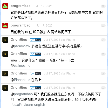
programbao
Jul 17, 2025
92
官网是自动根据系统来选择语言的吗？我想切换中文看 官网的
介绍都看不了；
programbao
Jul 17, 2025
93
目前我的 ip 在 印尼雅加达 网站访问不了；
OrionRies
Jul 17, 2025 via iPhone
OP
PRO
94
@
parametrix
多语言适配还在进行中~实在抱歉~
OrionRies
Jul 17, 2025 via iPhone
OP
PRO
95
wow ，这是什么？我第一听说~了解一下去
@
callmesmc
OrionRies
Jul 17, 2025 via iPhone
OP
PRO
96
@
Planarians
在路上~
OrionRies
Jul 17, 2025 via iPhone
OP
PRO
97
@
programbao
啊？我们服务器是在东京呀…不应该访问不了
呀，官网是根据系统默认语言显示跳转的，您可以手动访问
ries.ai/zh/learn-english