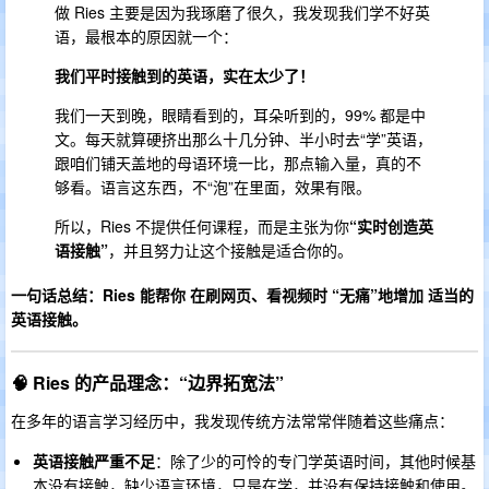
做 Ries 主要是因为我琢磨了很久，我发现我们学不好英
语，最根本的原因就一个：
我们平时接触到的英语，实在太少了！
我们一天到晚，眼睛看到的，耳朵听到的，99% 都是中
文。每天就算硬挤出那么十几分钟、半小时去“学”英语，
跟咱们铺天盖地的母语环境一比，那点输入量，真的不
够看。语言这东西，不“泡”在里面，效果有限。
所以，Ries 不提供任何课程，而是主张为你
“实时创造英
语接触”
，并且努力让这个接触是适合你的。
一句话总结：Ries 能帮你 在刷网页、看视频时 “无痛”地增加 适当的
英语接触。
🧠 Ries 的产品理念：“边界拓宽法”
在多年的语言学习经历中，我发现传统方法常常伴随着这些痛点：
英语接触严重不足
：除了少的可怜的专门学英语时间，其他时候基
本没有接触，缺少语言环境，只是在学，并没有保持接触和使用。