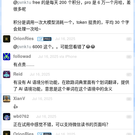
@
pvnk1u
free 的是每天 200 个积分，pro 是 6 万一个月哈，差
很多呢
积分是调用一次大模型消耗一个，token 挺贵的，平均 30 个字
会处理一次哈~
OrionRies
Jul 16, 2025
OP
PRO
65
@
pvnk1u
6000 这个。。可能您看错了😂😂
followad
Jul 16, 2025 via iPhone
66
有点贵……
Reid
Jul 16, 2025
67
有没有 AI 语境分析功能，在欧路词典里面有个划词翻译，提供
了 AI 语境功能，意思是这个单词在这个语境中的含义
XianV
Jul 16, 2025
68
👍
wb0762
Jul 16, 2025
69
正在试用中感觉不错，可以支持微信读书的页面吗？
OrionRies
Jul 16, 2025
OP
PRO
70