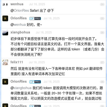
wenhua
Jul 16, 2025
24
@
OrionRies
Safari 出了 @下
OrionRies
Jul 16, 2025
OP
PRO
25
@
wenhua
好的，佬~
xiangbohua
Jul 16, 2025
26
初步体验下来感觉很不错,打算先体验一段时间就开会员了。
不过有个问题目标语言是英文的话，打开一个英文界面，我看大
部分都翻译了留下了部分单词，这样的话 token （或者几份）会
不会很快消耗光了啊？
felix111
Jul 16, 2025
27
然后 就是有没有可能接入一下各种单词本尼 例如 pot 翻译软件
里面的 接入有道单词本再次加深记忆
OrionRies
Jul 16, 2025
OP
PRO
28
@
xiangbohua
我们的 token 是按调用大模型的次数进行的，跟
单词数量没关系哈，一般是 20~30 个字处理一次，如果不想处
理英文内容，可以把英文的改造模式设置成 Full ，就会跳过啦
OrionRies
Jul 16, 2025
OP
PRO
29