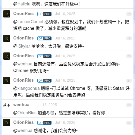
@
Hallelu
嗯嗯，速度我们在升级中！
OrionRies
Jul 16, 2025
OP
PRO
18
@
LancerComet
必须做，也在规划中，我们计划重构一下，把
短期 cache 做了，减少重复积分的消耗
OrionRies
Jul 16, 2025
OP
PRO
19
@
iSkylar
哈哈哈，太好啦，感谢支持~
OrionRies
Jul 16, 2025
OP
PRO
20
@
wenhua
目前还没有，后面优化稳定后会开发适配的哟~
Chrome 很好用呀~
OrionRies
Jul 16, 2025
OP
PRO
21
@
xiangbohua
嗯嗯~可以试试 Chrome 呀，我感觉比 Safari 好
用呢，后续我们稳定服务后也会支持的
wenhua
Jul 16, 2025
22
@
OrionRies
加油💪🏻，感觉想法非常好，看好你
OrionRies
Jul 16, 2025
OP
PRO
23
@
wenhua
感谢佬，我们会努力的~