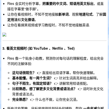
Ries 会实时分析字幕，
把重要的中文词、短语用英文标出
，或直
接在字幕里“做手脚”。
让你在看视频时，不知不觉地接触
新单词
、观察
地道句式
、了解
固
定用法
和
文化俚语
。
让你在看搞笑视频或学习教程时，不知不觉地接触英语.
3. 看英文视频时 (如 YouTube 、Netflix 、Ted)
Ries 像一个贴身小助教，预测你对每句话的理解程度，给出完全
不同的注解体验:
这句话很陌生？
👉 直接给出双语字幕，帮你快速理解。
基本能懂，有一两个生词？
👉 针对生词高亮并给出解释。
句子不陌生，有固定短语？
👉 讲解常用短语搭配。
比较熟悉，想了解更多文化背景或语法点？
👉 适时补充文化
背景或语法点。
完全熟悉？
👉 什么也不做，让你完全沉浸。
所有这些策略，目标是提供恰到好处的辅助，帮你
一步步减少对