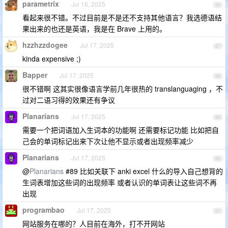
parametrix
Jul 16, 2025
86
看起来很不错。不过目前是不是还不支持其他语言？我选德语结
果出来的也还是英语，我是在 Brave 上用的。
hzzhzzdogee
Jul 17, 2025
87
kinda expensive ;)
Bapper
Jul 17, 2025
88
很不错啊 这其实很像语言学前几年很热的 translanguaging ，不
过对二语习得的效果还有争议
Planarians
Jul 17, 2025
89
需要一个把词语加入生词本的功能啊 还需要标记功能 比如把自
己会的单词标记出来下次让他不显示或者出现频率减少
Planarians
Jul 17, 2025
90
@
Planarians
#89 比如关联下 anki excel 什么的导入自己想背的
生词表增加这些词的出现频率 或者认识的单词表让这些词不再
出现
programbao
Jul 17, 2025
91
网站服务在哪的？人目前在海外，打不开网站