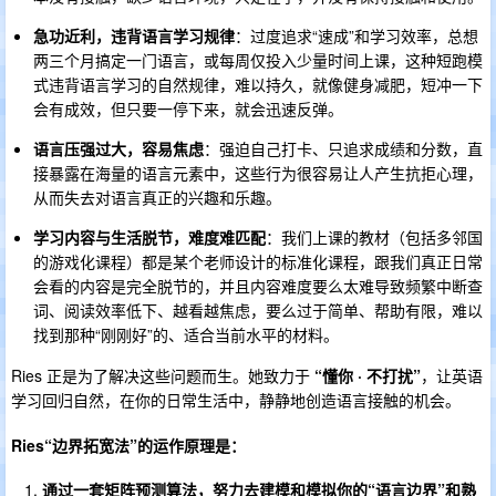
急功近利，违背语言学习规律
：过度追求“速成”和学习效率，总想
两三个月搞定一门语言，或每周仅投入少量时间上课，这种短跑模
式违背语言学习的自然规律，难以持久，就像健身减肥，短冲一下
会有成效，但只要一停下来，就会迅速反弹。
语言压强过大，容易焦虑
：强迫自己打卡、只追求成绩和分数，直
接暴露在海量的语言元素中，这些行为很容易让人产生抗拒心理，
从而失去对语言真正的兴趣和乐趣。
学习内容与生活脱节，难度难匹配
：我们上课的教材（包括多邻国
的游戏化课程）都是某个老师设计的标准化课程，跟我们真正日常
会看的内容是完全脱节的，并且内容难度要么太难导致频繁中断查
词、阅读效率低下、越看越焦虑，要么过于简单、帮助有限，难以
找到那种“刚刚好”的、适合当前水平的材料。
Ries 正是为了解决这些问题而生。她致力于
“懂你 · 不打扰”
，让英语
学习回归自然，在你的日常生活中，静静地创造语言接触的机会。
Ries“边界拓宽法”的运作原理是：
通过一套矩阵预测算法，努力去建模和模拟你的“语言边界”和熟