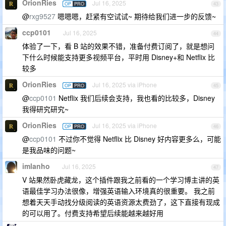
OrionRies
Jul 16, 2025
OP
PRO
43
@
rxg9527
嗯嗯嗯，赶紧有空试试~ 期待给我们进一步的反馈~
ccp0101
Jul 16, 2025
44
体验了一下，看 B 站的效果不错，准备付费订阅了，就是想问
下什么时候能支持更多视频平台，平时用 Disney+和 Netflix 比
较多
OrionRies
Jul 16, 2025 via iPhone
OP
PRO
45
@
ccp0101
Netflix 我们后续会支持，我也看的比较多，Disney
我得研究研究~
OrionRies
Jul 16, 2025 via iPhone
OP
PRO
46
@
ccp0101
不过你不觉得 Netflix 比 Disney 好内容更多么，可能
是我品味的问题~
imlanho
Jul 16, 2025
47
V 站果然卧虎藏龙，这个插件跟我之前看的一个学习博主讲的英
语最佳学习办法很像，增强英语输入环境真的很重要。 我之前
想着天天手动找分级阅读的英语资源太费劲了，这下直接有现成
的可以用了。付费支持希望后续能越来越好用