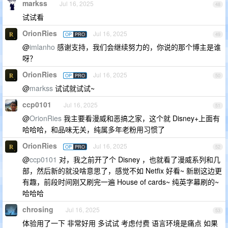
markss
Jul 16, 2025
48
试试看
OrionRies
Jul 16, 2025
OP
PRO
49
@
imlanho
感谢支持，我们会继续努力的，你说的那个博主是谁
呀？
OrionRies
Jul 16, 2025
OP
PRO
50
@
markss
试试就试试~
ccp0101
Jul 16, 2025
51
@
OrionRies
我主要看漫威和恶搞之家，这个就 Disney+上面有
哈哈哈，和品味无关，纯属多年老粉用习惯了
OrionRies
Jul 16, 2025
OP
PRO
52
@
ccp0101
对，我之前开了个 Disney ，也就看了漫威系列和几
部，然后新的就没啥意思了，感觉不如 Netfix 好看~ 新剧这边更
有趣，前段时间刚又刷完一遍 House of cards~ 纯英字幕刷的~
哈哈哈
chrosing
Jul 16, 2025
53
体验用了一下 非常好用 多试试 考虑付费 语言环境是痛点 如果