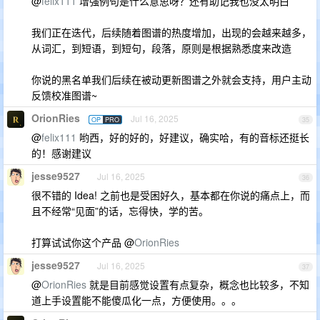
@
felix111
增强例句是什么意思呀？还有助记我也没太明白
我们正在迭代，后续随着图谱的热度增加，出现的会越来越多，
从词汇，到短语，到短句，段落，原则是根据熟悉度来改造
你说的黑名单我们后续在被动更新图谱之外就会支持，用户主动
反馈校准图谱~
OrionRies
Jul 16, 2025
OP
PRO
35
@
felix111
哟西，好的好的，好建议，确实哈，有的音标还挺长
的！感谢建议
jesse9527
Jul 16, 2025
36
很不错的 Idea! 之前也是受困好久，基本都在你说的痛点上，而
且不经常“见面”的话，忘得快，学的苦。
打算试试你这个产品 @
OrionRies
jesse9527
Jul 16, 2025
37
@
OrionRies
就是目前感觉设置有点复杂，概念也比较多，不知
道上手设置能不能傻瓜化一点，方便使用。。。