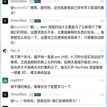
OrionRies
Jul 16, 2025
OP
PRO
38
@
jesse9527
嗯嗯，是的呀，这也就是我自己多年学习英语的痛
点！
OrionRies
Jul 16, 2025
OP
PRO
39
@
jesse9527
额。。start 流程的设计主要是为了让新用户了解
我们的项目，设置项其实不多，主要是解释的东西比较多。。我
想想怎么优化一下，设置完之后使用就很简单了，只需要启动即
可~
fap_b
Jul 16, 2025
40
用了两个多月，最开始一直是 pro 计划，6 万积分说实话远远不
够用，尤其是刷网页刷上头的时候。前两天直接升级到 ultra ，
现在终于不用再天天盯着积分了，每天打开 YouTube 就是框框
一顿看 XD ，楼主继续加油
rxg9527
Jul 16, 2025
41
很不错的理念，等哪天空了配置学习一下
OrionRies
Jul 16, 2025
OP
PRO
42
@
fap_b
哈哈哈，感谢支持~我们会继续努力！！