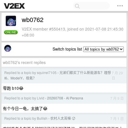
wb0762
V2EX member #550413, joined on 2021-07-08 21:45:30
ONLINE
+08:00
Switch topics list
wb0762's recent replies
Replied to a topic by squirrel7105
兄弟们都买了什么新能源车？理想
7 月 29
›
日
I6、ModelY、极氪？
零跑 b10😂
Replied to a topic by Livid
20260708 - AI Persona
7 月 9 日
›
有个今日一龟，太搞了😂
Replied to a topic by Bullish
农村人太苦辣 🥵
7 月 1 日
›