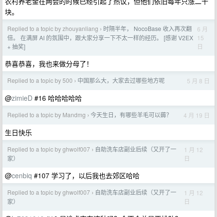
农村养老金在两会的时候已经引起了热议，但他们依旧每年只涨二十
块。
Replied to a topic by zhouyanliang
时隔半年， NocoBase 收入再次翻
6 月
›
15
倍。 在满屏 AI 的氛围中，跟大家分享一下不太一样的经历。 [感谢 V2EX
日
+ 抽奖]
恭喜恭喜，我也来做分母了！
Replied to a topic by 500
中国那么大，大家去过哪些地方呢
5 月 8 日
›
@
zimieD
#16 哈哈哈哈哈
Replied to a topic by Mandmg
今天生日，有哪些羊毛可以薅？
4 月 19 日
›
生日快乐
Replied to a topic by ghwolf007
自助洗车店副业后续（又开了一
1 月 12
›
日
家）
@
cenbiq
#107 学习了，以后我也去郊区哈哈
Replied to a topic by ghwolf007
自助洗车店副业后续（又开了一
1 月 12
›
日
家）