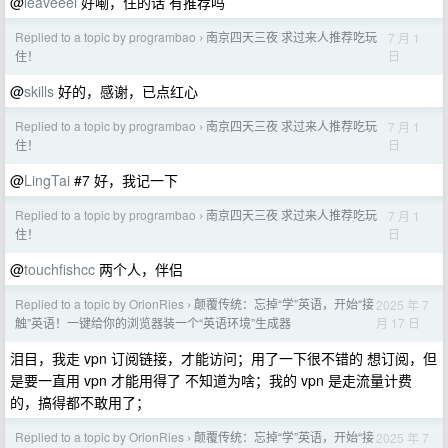
@
leaveeel
好嘞，住的话 有推荐吗
Replied to a topic by programbao
南京四天三夜 求过来人推荐吃玩
7 月 1
›
日
住！
@
skills
好的，感谢，已点红心
Replied to a topic by programbao
南京四天三夜 求过来人推荐吃玩
7 月 1
›
日
住！
@
LingTai
#7 好，我记一下
Replied to a topic by programbao
南京四天三夜 求过来人推荐吃玩
7 月 1
›
日
住！
@
touchfishcc
两个人，伴侣
Replied to a topic by OrionRies
颠覆传统：忘掉“学”英语，开始“接
2025 年 7
›
月 17 日
触”英语！一键给你的浏览器装一个“英语环境”生成器
泪目，我走 vpn 订阅链接，才能访问；用了一下很不错的 想订阅，但
是要一直用 vpn 才能用得了 不知道为啥；我的 vpn 是走流量计费
的，搞得都不敢用了；
Replied to a topic by OrionRies
颠覆传统：忘掉“学”英语，开始“接
2025 年 7
›