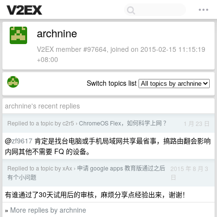
archnine
V2EX member #97664, joined on 2015-02-15 11:15:19
+08:00
Switch topics list
archnine's recent replies
Replied to a topic by c2r5
ChromeOS Flex，如何科学上网 ？
1 月 23 日
›
@
zf9617
肯定是找台电脑或手机局域网共享最省事，搞路由翻会影响
内网其他不需要 FQ 的设备。
Replied to a topic by xAx
申请 google apps 教育版通过之后
2015 年 8 月 3
›
日
有个小问题
有谁通过了30天试用后的审核，麻烦分享点经验出来，谢谢！
More replies by archnine
»