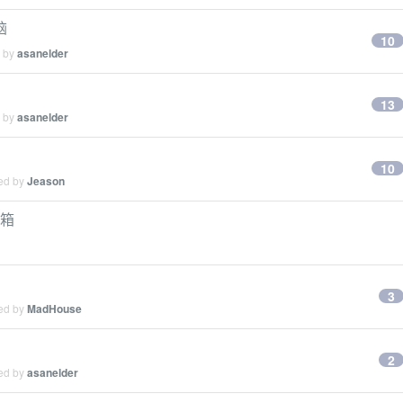
脑
10
d by
asanelder
13
d by
asanelder
10
ied by
Jeason
音箱
3
ied by
MadHouse
2
ied by
asanelder