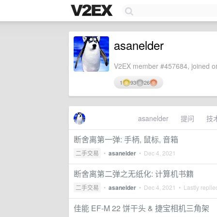
asanelder
V2EX member #457684, joined on
1
93
26
asanelder
提问
技
断舍离第一弹: 手柄, 鼠标, 音箱
二手交易
•
asanelder
•
Dec 4, 2021
断舍离第二弹之无纸化: 计算机书籍
二手交易
•
asanelder
•
Dec 4, 2021
• Lastly repli
佳能 EF-M 22 饼干头 & 捷宝相机三角架