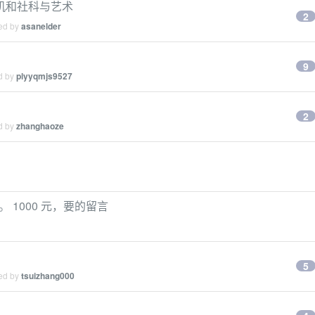
机和社科与艺术
2
ied by
asanelder
9
ed by
plyyqmjs9527
2
ed by
zhanghaoze
口的。 1000 元，要的留言
5
ied by
tsuizhang000