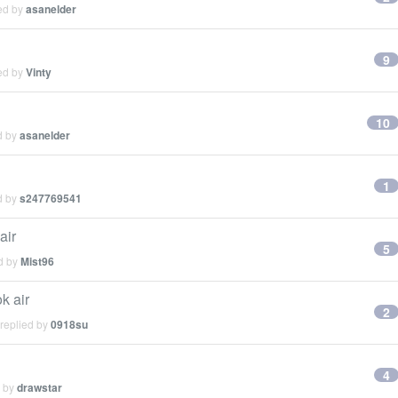
ied by
asanelder
9
ied by
Vinty
10
d by
asanelder
1
d by
s247769541
air
5
ed by
Mist96
k air
2
 replied by
0918su
4
d by
drawstar