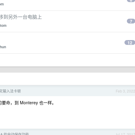
om
份，转移到另外一台电脑上
7
atom
12
hun
带中文输入法卡顿
Feb 3, 202
命，到 Monterey 也一样。
EA 的自动保存功能
Jul 17, 201