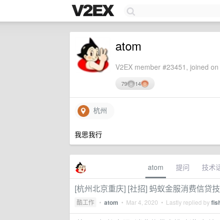
atom
V2EX member #23451, joined on 
79
14
杭州
我思我行
atom
提问
技术
[杭州北京重庆] [社招] 蚂蚁金服消费信贷技术
酷工作
•
atom
•
Mar 4, 2020
• Lastly replied by
fis