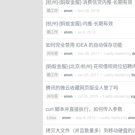
[杭州]-[蚂蚁金服]-消费信贷内推-长期有效
酷工作
•
atom
•
Nov 28, 2018
[杭州]-[蚂蚁金服]-内推-长期有效
酷工作
•
atom
•
Jul 6, 2018
如何完全禁用 IDEA 的自动保存功能
问与答
•
atom
•
Dec 28, 2017
• Lastly replied by
d
[蚂蚁金服]-[北京/杭州]-花呗借呗岗位招聘
酷工作
•
atom
•
Jan 20, 2017
• Lastly replied by
S
腾讯的微云收藏网页版没人管了吗
问与答
•
atom
•
Oct 20, 2015
• Lastly replied by
x
curl 脚本并直接执行，如何传入参数
Linux
•
atom
•
Sep 8, 2015
• Lastly replied by
ato
拷贝大文件（并且数量多）到移动硬盘的