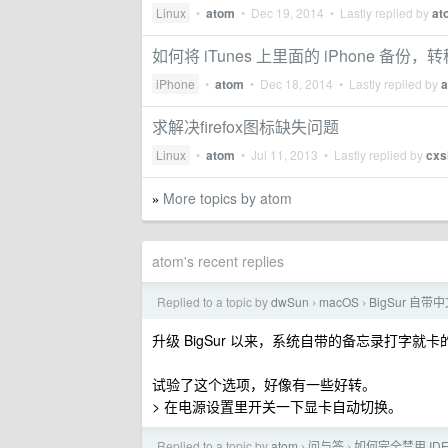
Linux
•
atom
•
Dec 19, 2014
• Lastly replied by
at
如何将 iTunes 上里面的 iPhone 备
iPhone
•
atom
•
Dec 18, 2014
• Lastly replied by
求解决firefox图标缺失问题
Linux
•
atom
•
Jul 11, 2013
• Lastly replied by
cxs
More topics by atom
»
atom's recent replies
Replied to a topic by
dwSun
macOS
BigSur 自
›
›
升级 BigSur 以来，系统自带的备忘录打字就卡的要
试验了这个选项，好像有一些好转。
> 在电源设置里开关一下显卡自动切换。
Replied to a topic by
atom
问与答
如何完全禁用 ID
›
›