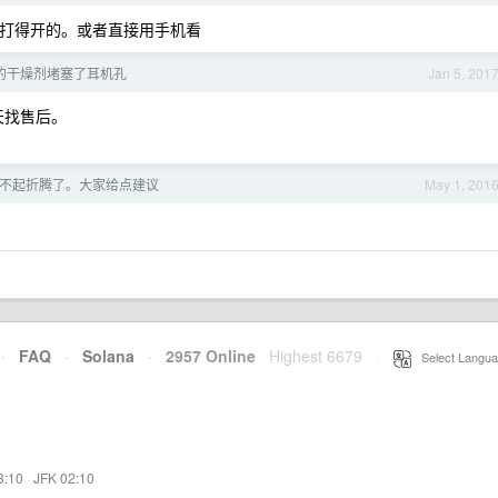
是打得开的。或者直接用手机看
的干燥剂堵塞了耳机孔
Jan 5, 201
明天找售后。
不起折腾了。大家给点建议
May 1, 201
·
FAQ
·
Solana
·
2957 Online
Highest 6679
·
Select Langua
3:10
·
JFK 02:10