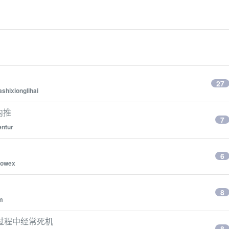
27
ashixionglihai
内推
7
entur
6
gowex
8
m
过程中经常死机
8