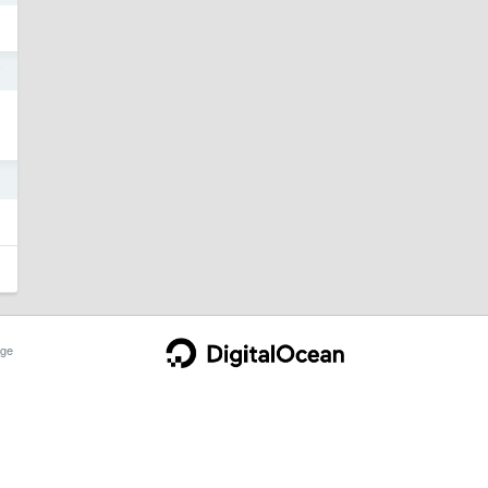
7
6
ge