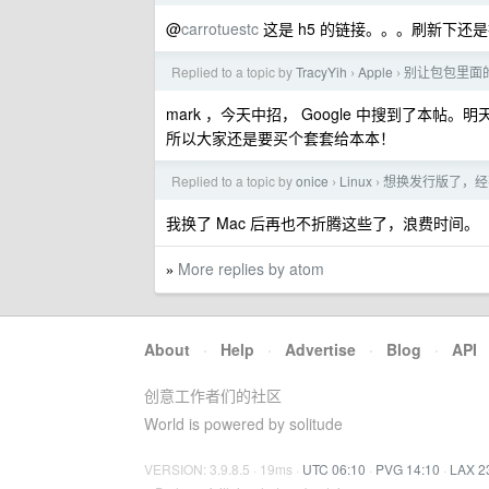
@
carrotuestc
这是 h5 的链接。。。刷新下还
Replied to a topic by
TracyYih
Apple
别让包包里面
›
›
mark ，今天中招， Google 中搜到了本帖。
所以大家还是要买个套套给本本！
Replied to a topic by
onice
Linux
想换发行版了，经
›
›
我换了 Mac 后再也不折腾这些了，浪费时间。
More replies by atom
»
About
·
Help
·
Advertise
·
Blog
·
API
创意工作者们的社区
World is powered by solitude
VERSION: 3.9.8.5 · 19ms ·
UTC 06:10
·
PVG 14:10
·
LAX 2