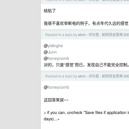
结贴了
我很不喜欢举断电的例子，有点年代久远的感觉，
Replied to a topic by
atom
问与答
如何完全禁用 ID
›
›
@
yidinghe
@
Junn
@
honeycomb
对的，只是“感觉”而已，发现自己不能完全控制
Replied to a topic by
atom
问与答
如何完全禁用 ID
›
›
@
honeycomb
这回答笑尿~~
> if you can, uncheck "Save files if application i
days)...»