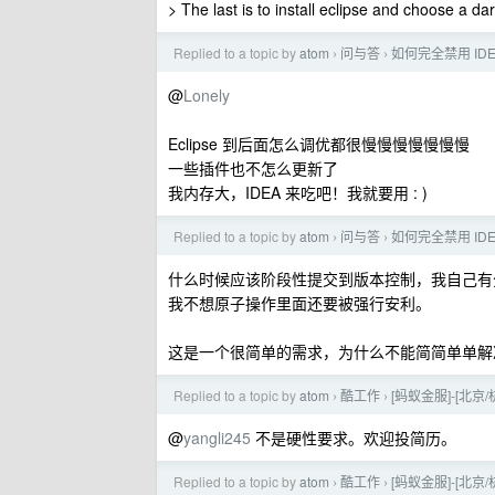
> The last is to install eclipse and choose a dark
Replied to a topic by
atom
问与答
如何完全禁用 ID
›
›
@
Lonely
Eclipse 到后面怎么调优都很慢慢慢慢慢慢慢
一些插件也不怎么更新了
我内存大，IDEA 来吃吧！我就要用 : )
Replied to a topic by
atom
问与答
如何完全禁用 ID
›
›
什么时候应该阶段性提交到版本控制，我自己有
我不想原子操作里面还要被强行安利。
这是一个很简单的需求，为什么不能简简单单解
Replied to a topic by
atom
酷工作
[蚂蚁金服]-[北
›
›
@
yangli245
不是硬性要求。欢迎投简历。
Replied to a topic by
atom
酷工作
[蚂蚁金服]-[北
›
›