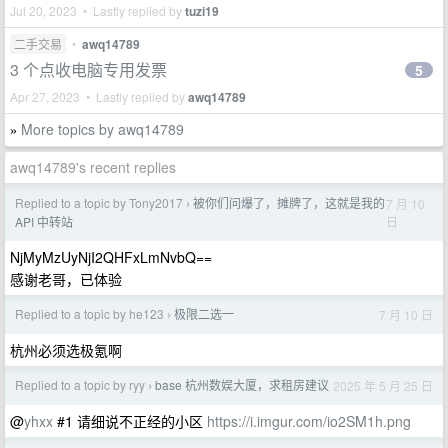
Jul 20, 2023 • Lastly replied by
tuzi19
二手交易
•
awq14789
3 个点收电脑专用发票
5
Apr 27, 2023 • Lastly replied by
awq14789
More topics by awq14789
»
awq14789's recent replies
Replied to a topic by Tony2017
被你们问爆了，摊牌了，这就是我的
7 月 10
›
日
API 中转站
NjMyMzUyNjI2QHFxLmNvbQ==
感谢老哥，已体验
Replied to a topic by he123
极限二选一
7 月 10 日
›
杭州必须选极氪啊
Replied to a topic by ryy
base 杭州数娱大厦，求租房建议
2025 年 5 月 25 日
›
@
yhxx
#1 请细说不正经的小区
https://i.imgur.com/io2SM1h.png