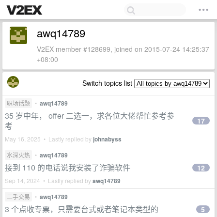
awq14789
V2EX member #128699, joined on 2015-07-24 14:25:37
+08:00
Switch topics list
职场话题
•
awq14789
35 岁中年， offer 二选一，求各位大佬帮忙参考参
17
考
May 16, 2025 • Lastly replied by
johnabyss
水深火热
•
awq14789
接到 110 的电话说我安装了诈骗软件
12
Sep 14, 2024 • Lastly replied by
awq14789
二手交易
•
awq14789
3 个点收专票，只需要台式或者笔记本类型的
5