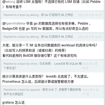
@
wkong
自研 LSM 太强啦！不选择已有的 LSM 存储（比如 Pebble
）有啥考量不
Replied to a topic by wkong
用 Go 打造现代 IM 之特征
2023 年 9 月 18 日
›
@
fgwmlhdkkkw
毕竟 go 的数据库选择也有很多嘛，Pebble 、
BadgerDB 也是 go 写的 kv 数据库，所以有点好奇怎么选的
Replied to a topic by wkong
用 Go 打造现代 IM 之特征
2023 年 9 月 18 日
›
大佬，能分享一下 IM 业务访问数据库的 workload 的具体分布吗？
（比如写入的频率和读（或者扫表）的频率）
看代码是用的 BoltDB 做存储引擎？这个有啥讲究吗
Replied to a topic by cmos
日志场景： LevelDB 和 SQLite 哪
2023 年 8 月
›
16 日
个更合适？
统计计算具体是什么类型呀？ leveldb 太底层了，不太建议。
Prometheus 怎么说，后续接计算或报警都很方便
Replied to a topic by xpyusrs
明天 618 了, 求推荐个酷炫的电
2023 年 6 月
›
17 日
商平台大屏监控
grafana 怎么说