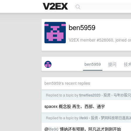
ben5959
V2EX member #528060, joined on
ben5959
提问
技
ben5959's recent replies
Replied to a topic by
timeflies2020
投资
马年炒股只
›
›
spacex 概念股 再生、西部、通宇
Replied to a topic by
life90
投资
梦网科技明日逢高
›
›
@
life90
博纳还有预期，阿凡达才刚刚开始