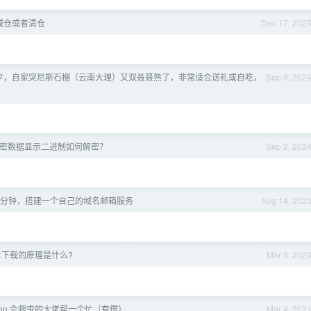
减仓或者清仓
Dec 17, 202
秋前夕，自家突尼斯石榴（云南大理）又双叒叕熟了，非常适合送礼或自吃，
Sep 9, 202
 加密数据显示二进制如何解密？
Sep 2, 202
分钟，搭建一个自己的域名邮箱服务
Aug 14, 202
频禁止下载的原理是什么?
Mar 9, 202
thon 会爬虫的大佬帮一个忙（有偿）
Mar 4, 202