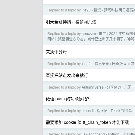
Replied to a topic by
life90
投资
梦网科技明日逢高
›
›
明天全仓博纳，看多阿凡达
Replied to a topic by
herozzm
推广
2024 年中
›
›
回帖抽奖整箱送😋👌🧺，累计已送出了几十箱了，冲啊
来凑个分母
Replied to a topic by
xingfa
信息安全
网页版 wss
›
›
直接把站点发出来就行
Replied to a topic by
AutumnVerse
分享创造
只需一
›
›
微信 push 的功能是指？
Replied to a topic by
ethusdt
程序员
Tiktok 视
›
›
需要添加 cookie 值 tt_chain_token 才能下载
Replied to a topic by
jiaxiangcheng
Python
求 Py
›
›