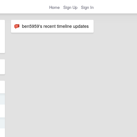
Home
Sign Up
Sign In
ben5959's recent timeline updates
9
5