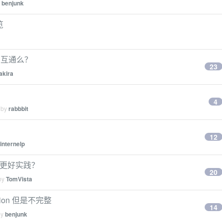
y
benjunk
览
法互通么？
23
akira
4
 by
rabbbit
12
internelp
什么更好实践？
20
 by
TomVista
ion 但是不完整
14
by
benjunk