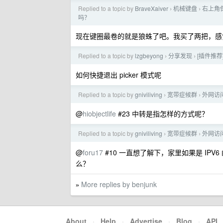
Replied to a topic by
BraveXaiver
机械键盘
右上角
›
›
吗？
现在键圈最卷的就是狼蛛了吧。我买了两把，感觉还行
Replied to a topic by
lzgbeyong
分享发现
[插件推荐
›
›
如何快捷退出 picker 模式呢
Replied to a topic by
gniviliving
宽带症候群
外网访
›
›
@
hiobjectlife
#23 中转是指怎样的方式呢？
Replied to a topic by
gniviliving
宽带症候群
外网访
›
›
@
foru17
#10 一直想了解下，家里如果是 IPV6 的 
么？
More replies by benjunk
»
About
·
Help
·
Advertise
·
Blog
·
API