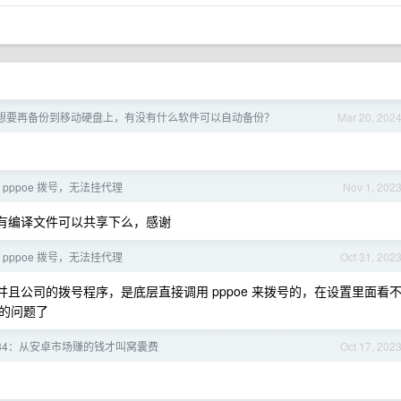
想要再备份到移动硬盘上，有没有什么软件可以自动备份？
Mar 20, 202
 用 pppoe 拨号，无法挂代理
Nov 1, 202
佬有编译文件可以共享下么，感谢
 用 pppoe 拨号，无法挂代理
Oct 31, 202
并且公司的拨号程序，是底层直接调用 pppoe 来拨号的，在设置里面看
的问题了
#34：从安卓市场赚的钱才叫窝囊费
Oct 17, 202