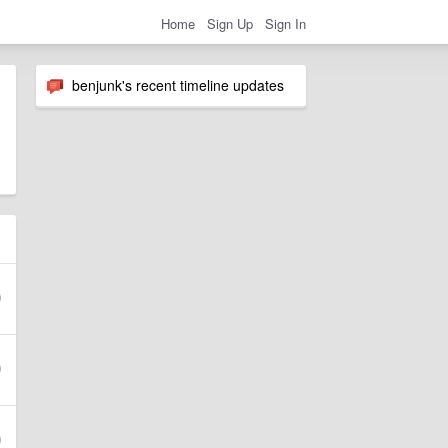
Home
Sign Up
Sign In
benjunk's recent timeline updates