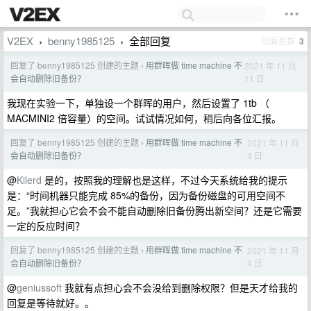
V2EX
benny1985125
全部回复
回复总数
3
›
›
回复了 benny1985125 创建的主题
用群晖做 time machine 不
2021 年 11 月
›
11 日
会自动删除旧备份？
我现在实验一下，单独设一个群晖的用户，然后设置了 1tb （
MACMINI2 倍容量）的空间。试试情况如何，稍后向各位汇报。
回复了 benny1985125 创建的主题
用群晖做 time machine 不
2021 年 11 月
›
4 日
会自动删除旧备份？
@
Kilerd
是的，按照我的理解也是这样，不过今天系统给我的提示
是：“时间机器只能完成 85%的备份，因为备份磁盘的可用空间不
足。”我就担心它会不会不能自动删除旧备份腾出新空间？还是它需要
一定的反应时间？
回复了 benny1985125 创建的主题
用群晖做 time machine 不
2021 年 11 月
›
4 日
会自动删除旧备份？
@
geniussoft
我就有点担心会不会没给到删除权限？但是天才给我的
回复是等待就好。。