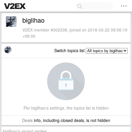
biglihao
V2EX member #302338, joined on 2018-03-22 09:56:19
+08:00
Switch topics list
Per biglihao's settings, the topics list is hidden
Deals
info, including closed deals, is not hidden
biglihao's recent replies