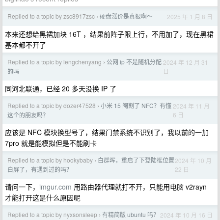
Replied to a topic by zsc8917zsc
硬盘涨价是真狠啊～
2025 年 1 月 8 日
›
本来还想给黑裙加块 16T ，结果前阵子限上行，不用加了，现在黑裙
基本都不开了
Replied to a topic by lengchenyang
公网 ip 不是随机分配
2024 年 12 月 31
›
日
的吗
同河北联通，已经 20 多天没换 IP 了
Replied to a topic by dozer47528
小米 15 阉割了 NFC？有懂
2024 年 11 月
›
6 日
这个的朋友吗？
应该是 NFC 模块换型号了，结果门禁系统不识别了，我以前的一加
7pro 就是能模拟但是不能刷卡
Replied to a topic by hookybaby
白群晖，重启了下登陆框位置
2024 年 10 月
›
22 日
白屏了，有遇到过的吗？
请问一下，
imgur.com
用路由器代理就打不开，只能用电脑 v2rayn
才能打开这是什么原因呢
Replied to a topic by nyxsonsleep
有精简版 ubuntu 吗？
2024 年 10 月 16 日
›