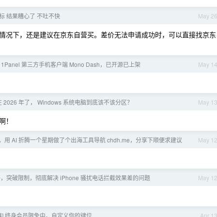
鼠标 结果糟心了 不吐不快
May 2
情况下，还是建议在京东自营买。差价无法申请成功时，可以直接找京东
个 1Panel 第三方手机客户端 Mono Dash，已开源已上架
May 1
在 2026 年了， Windows 系统电脑到底该不该分区？
May 1
啊！
用 AI 折腾一个星期做了个出海工具导航 chdh.me，分享下顺便求建议
May 1
，突破限制，彻底解决 iPhone 骚扰电话拦截效果差的问题
May 1
算器] 终身会员限免中。自定义你的键位
Apr 1