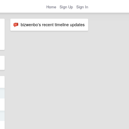
Home
Sign Up
Sign In
bizwenbo's recent timeline updates
2
7