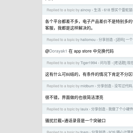
Replied to a topic by
aincvy
生活
618 想买个雷蛇
›
›
各个平台都差不多，电子产品差价不是特别多的
客服，我都是这样解决的。
Replied to a topic by
hallomou
分享创造
[送码] 一
›
›
@
Dorayak1
在 app store 中兑换代码
Replied to a topic by
Tiger1994
问与答
[老话题] 现
›
›
这有什么可纠结的，有条件的情况下肯定不分区
Replied to a topic by
rnldburn
分享创造
没写过代码，
›
›
很不错，界面做的也很简洁漂亮
Replied to a topic by
lauix
分享创造
我做了个小硬件
›
›
骚扰拦截+通话录音是一个突破口
Replied to a topic by
foam
分享创造
[iOS 随心计
›
›