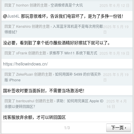
回复了 honhon 创建的主题
空调维修真是个大坑
2025 年 6 月 12 日
›
@
Just4L
那玩意很难坏，告诉我们电容坏了，是为了多挣一份钱！
回复了 Kenshiro 创建的主题
入耳蓝牙耳机是不是每次用完都
2025 年 5 月 19
›
日
得擦拭？
没必要，看到脏了拿个纸巾蘸些酒精好好擦拭下就可以了。
回复了 xFrank 创建的主题
求推荐下 Win11 系统下载方式
2025 年 5 月 19 日
›
https://hellowindows.cn/
回复了 ZekeRuan 创建的主题
如何用国补 5499 的价钱买外
2025 年 5 月 19
›
日
版 iPhone
国补签收时要当面拆封，不需要当场激活吧！
回复了 bantoushui 创建的主题
求助：如何用完美区 Apple ID
2025 年 4 月
›
16 日
余额以便转回国区？​
找客服放弃余额，才可以转回国区
1/3