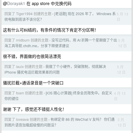
@
Dorayak1
在 app store 中兑换代码
回复了 Tiger1994 创建的主题
[老话题] 现在 2026 年了， Windows 系
5 月 13
›
日
统电脑到底该不该分区？
这有什么可纠结的，有条件的情况下肯定不分区啊！
回复了 rnldburn 创建的主题
没写过代码，用 AI 折腾一个星期做了个出
5 月
›
12 日
海工具导航 chdh.me，分享下顺便求建议
很不错，界面做的也很简洁漂亮
回复了 lauix 创建的主题
我做了个小硬件，突破限制，彻底解决
5 月
›
12 日
iPhone 骚扰电话拦截效果差的问题
骚扰拦截+通话录音是一个突破口
回复了 foam 创建的主题
[iOS 随心计算器] 终身会员限免中。自定义
4 月 13
›
日
你的键位
谢谢 下了，感觉还不错挺人性化！
回复了 loveava 创建的主题
有绑定非 86 的 WeChat V 友吗？ 你们遇
3 月
›
12 日
到图片语音加载超级慢的问题没？