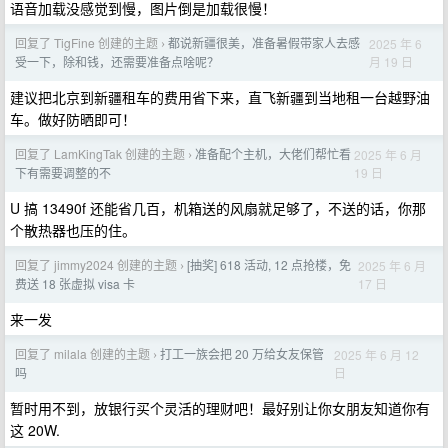
语音加载没感觉到慢，图片倒是加载很慢！
回复了 TigFine 创建的主题
都说新疆很美，准备暑假带家人去感
2025 年 6
›
月 19 日
受一下，除和钱，还需要准备点啥呢？
建议把北京到新疆租车的费用省下来，直飞新疆到当地租一台越野油
车。做好防晒即可！
回复了 LamKingTak 创建的主题
准备配个主机，大佬们帮忙看
2025 年 6 月
›
19 日
下有需要调整的不
U 搞 13490f 还能省几百，机箱送的风扇就足够了，不送的话，你那
个散热器也压的住。
回复了 jimmy2024 创建的主题
[抽奖] 618 活动, 12 点抢楼，免
2025 年 6 月
›
17 日
费送 18 张虚拟 visa 卡
来一发
回复了 milala 创建的主题
打工一族会把 20 万给女友保管
2025 年 6 月 12
›
日
吗
暂时用不到，放银行买个灵活的理财吧！最好别让你女朋友知道你有
这 20W.