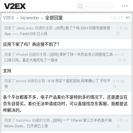
V2EX
bizwenbo
全部回复
回复总数
41
›
›
回复了 JakeLaoyu 创建的主题
[自荐] 做了个纯 SSH 的服务器管理
7 月 22
›
日
App —— Caret,iOS 已上线
应用下架了吗？商店搜不到了？
回复了 iPocket 创建的主题
[送码] 维护了快一年的会员订阅管理工具 —
5 月
›
27 日
口袋订阅，最近大幅优化了一版本
支持
回复了 aincvy 创建的主题
618 想买个雷蛇鼠标 结果糟心了 不吐不
5 月 26
›
日
快
各个平台都差不多，电子产品差价不是特别多的情况下，还是建议在
京东自营买。差价无法申请成功时，可以直接找京东客服，我都是这
样解决的。
回复了 hallomou 创建的主题
[送码] 一个 1Panel 第三方手机客户端
5 月 14
›
日
Mono Dash，已开源已上架