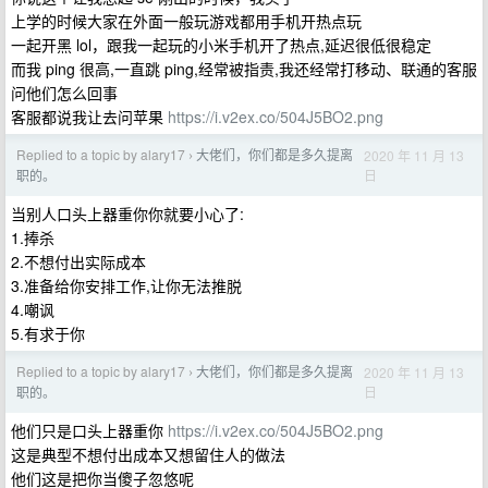
上学的时候大家在外面一般玩游戏都用手机开热点玩
一起开黑 lol，跟我一起玩的小米手机开了热点,延迟很低很稳定
而我 ping 很高,一直跳 ping,经常被指责,我还经常打移动、联通的客服
问他们怎么回事
客服都说我让去问苹果
https://i.v2ex.co/504J5BO2.png
Replied to a topic by alary17
大佬们，你们都是多久提离
2020 年 11 月 13
›
日
职的。
当别人口头上器重你你就要小心了:
1.捧杀
2.不想付出实际成本
3.准备给你安排工作,让你无法推脱
4.嘲讽
5.有求于你
Replied to a topic by alary17
大佬们，你们都是多久提离
2020 年 11 月 13
›
日
职的。
他们只是口头上器重你
https://i.v2ex.co/504J5BO2.png
这是典型不想付出成本又想留住人的做法
他们这是把你当傻子忽悠呢