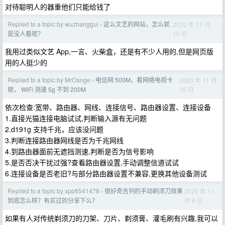
对待聪明人的器重他们只能给钱了
Replied to a topic by wuzhanggui
这么文艺的网站，怎么就
2020 年 11 月
›
10 日
是没人看呢？
我用过类似文艺 App,一言、火柴盒，还是有不少人用的,但是网页版
用的人挺少的
Replied to a topic by MrOange
电信网 500M，看网络电视卡
2020 年 11 月
›
10 日
顿， WiFi 测速 5g 不到 200M
依次检查:宽带、路由器、网线、连接信号、路由器设置、连接设备
1.直接光猫连接电脑试试,判断输入源有无问题
2.d191g 支持千兆，应该没问题
3.判断连接路由器网线是否为千兆网线
4.到路由器面前无遮挡测速,判断是否为信号影响
5.是否否决干扰过强?查看路由器设置,手动调整信道试试
6.连接设备是否老旧?与部分路由器设置不兼容,更换其他设备测试
Replied to a topic by xpp6541478
很好奇吉列的手动剃须刀效果
2020 年 11
›
月 6 日
到底怎么样？有买过的分享下么？
如果有人对传统剃须刀的刀架、刀片、剃须膏、灌毛刷有兴趣,我可以