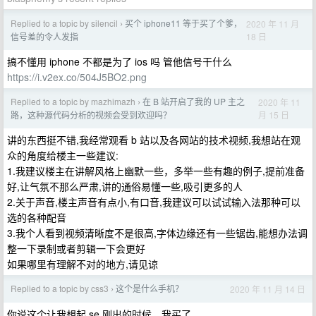
Replied to a topic by silencil
买个 iphone11 等于买了个爹，
2020 年 11 月
›
18 日
信号差的令人发指
搞不懂用 iphone 不都是为了 ios 吗 管他信号干什么
https://i.v2ex.co/504J5BO2.png
Replied to a topic by mazhimazh
在 B 站开启了我的 UP 主之
2020 年 11
›
月 15 日
路，这种源代码分析的视频会受到欢迎吗？
讲的东西挺不错,我经常观看 b 站以及各网站的技术视频,我想站在观
众的角度给楼主一些建议:
1.我建议楼主在讲解风格上幽默一些，多举一些有趣的例子,提前准备
好,让气氛不那么严肃,讲的通俗易懂一些,吸引更多的人
2.关于声音,楼主声音有点小,有口音,我建议可以试试输入法那种可以
选的各种配音
3.我个人看到视频清晰度不是很高,字体边缘还有一些锯齿,能想办法调
整一下录制或者剪辑一下会更好
如果哪里有理解不对的地方,请见谅
Replied to a topic by css3
这个是什么手机？
2020 年 11 月 14 日
›
你说这个让我想起 se 刚出的时候，我买了