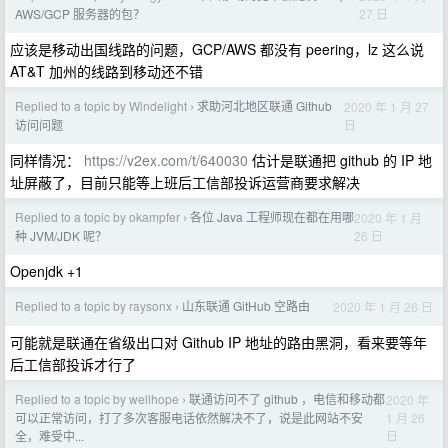
27 日
AWS/GCP 服务器的包？
应该是移动出国线路的问题，GCP/AWS 都没有 peering，lz 这么说
AT&T 加州的线路到移动还不错
Replied to a topic by Windelight
求助河北地区联通 Github
2020 年 1 月 27
›
日
访问问题
同样情况：
https://v2ex.com/t/640030
估计是联通把 github 的 IP 地
址屏蔽了，目前只能等上班后工信部投诉运营商要求解决
Replied to a topic by okampfer
各位 Java 工程师现在都在用哪
2020 年 1 月
›
26 日
种 JVM/JDK 呢？
Openjdk +1
Replied to a topic by raysonx
山东联通 GitHub 空路由
2020 年 1 月 26 日
›
可能就是联通在省级出口对 Github IP 地址的路由黑洞，看来要等年
后工信部投诉才行了
Replied to a topic by wellhope
联通访问不了 github ，电信和移动都
2020 年
›
1 月 26
可以正常访问，打了多次客服电话依然解决不了，说是此网站不安
日
全，难受中...