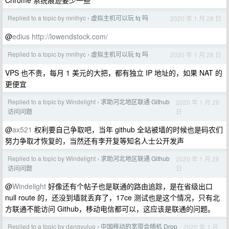
Chrome 系统痕迹要少一些
Replied to a topic by mnihyc
虚拟主机可以玩 fq 吗
2020 年 1 月 28 日
›
@
edius
http://lowendstock.com/
Replied to a topic by mnihyc
虚拟主机可以玩 fq 吗
2020 年 1 月 28 日
›
VPS 也不贵，每月 1 美元的大把，都有独立 IP 地址的，如果 NAT 的
更便宜
Replied to a topic by Windelight
求助河北地区联通 Github
2020 年 1 月 28
›
日
访问问题
@
ax521
权利要自己争取吧，当年 github 全站被墙的时候也是码农们
努力争取才恢复的，当然还有李开复等知名人士公开发声
Replied to a topic by Windelight
求助河北地区联通 Github
2020 年 1 月 28
›
日
访问问题
@
Windelight
好像还有个帖子也是联通的路由追踪，是在省级出口
null route 的，还没到墙就丢弃了，17ce 测试也是这个情况，只有北
方联通不能访问 Github，移动电信都可以，这应该是联通的问题。
Replied to a topic by dangyuluo
中国移动的宽带会随机 Drop
2020 年 1 月
›