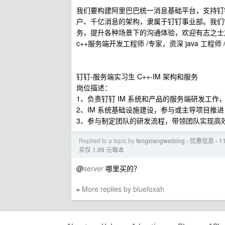
我们要构建阿里巴巴统一消息基础平台，支持钉钉、
户、千亿消息的架构，隶属于钉钉事业部。我们
务，提升各种场景下的沟通体验，欢迎有志之士加
c++服务端开发工程师 /专家，资深 java 工程
钉钉-服务端实习生 C++-IM 架构和服务
岗位描述：
1、负责钉钉 IM 系统和产品的服务端研发工作
2、IM 系统基础设施建设，参与或主导项目
3、参与制定团队的研发流程，带领团队实现高
Replied to a topic by
fengxiangweibing
优惠信息
1
›
›
买仅 1.99 元每本
@
server
哪里买的？
More replies by bluefoxah
»