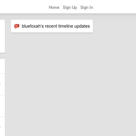
Home
Sign Up
Sign In
bluefoxah's recent timeline updates