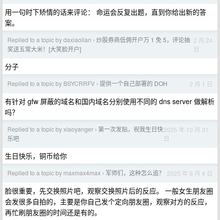
用一句时下矫情的话来评论： 命运会反复出题，直到你给出新的答
案。
Replied to a topic by daxiaolian
炒股券商低佣开户万 1 免 5，评论抽
2 月 24
›
日
奖送五常大米！[大笑脸开户]
分子
Replied to a topic by BSYCRRFV
提供一个自己部署的 DOH
2 月 1 日
›
有针对 gfw 屏蔽的域名和国内域名分别使用不同的 dns server 做解析
吗？
Replied to a topic by xiaoyanger
第一次发贴，祝我生日快
2025 年 10 月 31
›
日
乐吧
生日快乐，铜币给你
Replied to a topic by maxmax4max
军师们，这种怎么追？
2025 年 8 月 4 日
›
脸很重要，先交换照片吧，观察交换照片后的反应。 一般女生朋友圈
会发很多自拍的，主要是你自己发个定向朋友圈，观察对方的反应，
再忙刷朋友圈的时间还是有的。