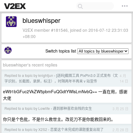
blueswhisper
V2EX member #181546, joined on 2016-07-12 23:31:03
+08:00
Switch topics list
blueswhisper's recent replies
Replied to a topic by knightjun
[送码]截图工具 PixPin3.0 正式发布（文
4 月
›
14 日
字识别，长截图，录屏，标注），时隔两年半再来 v 站宣传
eW91bGFuc2VkZW5pbmFuQGdtYWlsLmNvbQ== 一直在用，感谢
大佬
Replied to a topic by Lowlife
遇到那种喜欢自残的女生
3 月 25 日
›
你只是个色批，不是什么救世主。改花刀不是你能救回来的。
Replied to a topic by X2S2
恋爱这个未完成的课题重复出现了
2 月 28 日
›