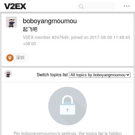
boboyangmoumou
起飞吧
V2EX member #247640, joined on 2017-08-09 11:48:43
+08:00
深圳
Switch topics list
Per boboyangmoumou's settings, the topics list is hidden