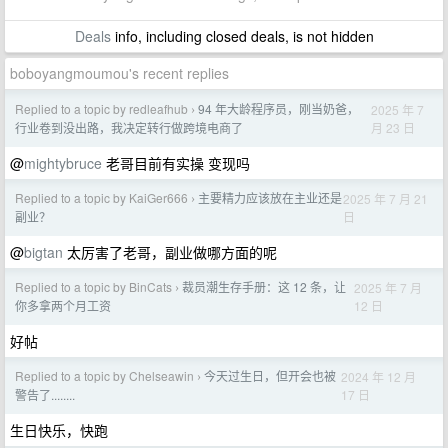
Deals
info, including closed deals, is not hidden
boboyangmoumou's recent replies
Replied to a topic by redleafhub
94 年大龄程序员，刚当奶爸，
2025 年 7
›
月 23 日
行业卷到没出路，我决定转行做跨境电商了
@
mightybruce
老哥目前有实操 变现吗
Replied to a topic by KaiGer666
主要精力应该放在主业还是
2025 年 7 月 21
›
日
副业？
@
bigtan
太厉害了老哥，副业做哪方面的呢
Replied to a topic by BinCats
裁员潮生存手册：这 12 条，让
2025 年 7 月
›
12 日
你多拿两个月工资
好帖
Replied to a topic by Chelseawin
今天过生日，但开会也被
2024 年 12 月
›
17 日
警告了........
生日快乐，快跑