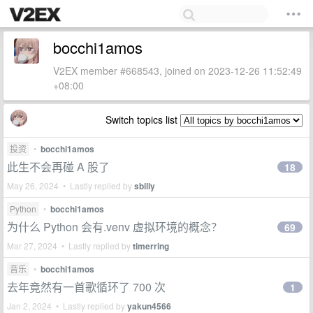
bocchi1amos
V2EX member #668543, joined on 2023-12-26 11:52:49
+08:00
Switch topics list
投资
•
bocchi1amos
此生不会再碰 A 股了
18
May 26, 2024 • Lastly replied by
sbilly
Python
•
bocchi1amos
为什么 Python 会有.venv 虚拟环境的概念？
69
Mar 27, 2024 • Lastly replied by
timerring
音乐
•
bocchi1amos
去年竟然有一首歌循环了 700 次
1
Jan 2, 2024 • Lastly replied by
yakun4566