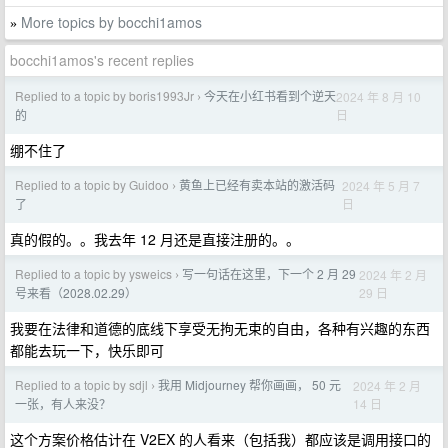
More topics by bocchi1amos
»
bocchi1amos's recent replies
Replied to a topic by boris1993Jr
今天在小红书看到个逆天
2024 年 8 月 10
›
日
的
绷不住了
Replied to a topic by Guidoo
黄鱼上已经有卖本站的激活码
2024 年 5 月 7
›
日
了
真的假的。。我去年 12 月还是直接注册的。。
Replied to a topic by ysweics
写一句话在这里，下一个 2 月 29
2024 年 2 月
›
29 日
号来看（2028.02.29）
我要在法律和道德的底线下享受无拘无束的自由，各种有兴趣的东西
都能去玩一下，快乐即可
Replied to a topic by sdjl
我用 Midjourney 帮你画画， 50 元
2024 年 2 月
›
14 日
一张，有人来没？
这个方案价格估计在 V2EX 的人看来（包括我）都应该是调用接口的