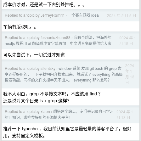
成本价才对，还是试一下去别处推吧。。。
Replied to a topic by JeffreyRSmith
一个赛车游戏 idea
2024 年 2 月 5 日
›
车辆有版权吧。。
Replied to a topic by foshanfuzhuan88
我有个想法，把海外的
2024 年 1
›
月 15 日
nextjs 教程用 ai 翻译成中文字幕再加上中文语音免费提供给大家
可以先尝试下，一切试过才知道
2024
Replied to a topic by silentsky
window 系统 发现 git bash 的 grep 命
›
年 1
令还挺好用的，一下子就把内容搜索出来，然后试了 everything 的高级
月 13
搜索功能，同样的文件夹搜半天不出来， everything 那么差吗？
日
我不大明白，grep 不是搜文本吗，不应该用 find ？
还是说对某个目录 ls + grep 这样？
Replied to a topic by xiaon
想搭建个站点，专门来记录自己学习
2024 年 1
›
月 13 日
的 it 知识，求推荐好用的开源博客平台！
推荐一下 typecho ，我目前认知里它是最轻量的博客平台了，很好
用，支持自定义模板。