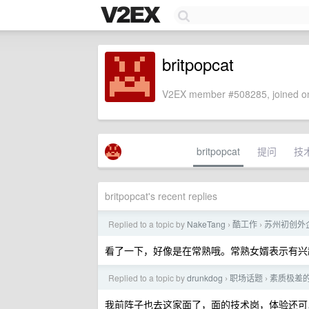
britpopcat
V2EX member #508285, joined on
britpopcat
提问
技
britpopcat's recent replies
Replied to a topic by
NakeTang
酷工作
苏州初创外企招
›
›
看了一下，好像是在常熟哦。常熟女婿表示有兴
Replied to a topic by
drunkdog
职场话题
素质极差
›
›
我前阵子也去这家面了，面的技术岗，体验还可以，