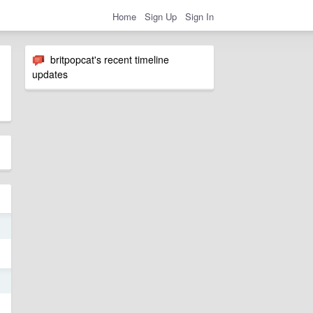
Home
Sign Up
Sign In
britpopcat's recent timeline
updates
3
1