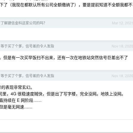
下了（我现在都默认所有公司全额缴纳了），要是提前知道不全额我都不
有了解建信金科这家公司的吗？
Mar 12, 202
e11 等于买了个爹，信号差的令人发指
Nov 18, 202
倒还好。但是有一次买早饭扫不出来，还有一次在地铁站突然信号巨差出不了
e11 等于买了个爹，信号差的令人发指
Nov 18, 202
号的表现非常玄幻。
公司里，4G 很稳速度贼快，但是出了写字楼，完全没网。地铁上没网。
直持续在 E 网阶段……
，但是毫无网速……