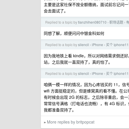
主要是这家社保不按全额缴纳，面试前忘记问一
会去面试了。
Replied to a topic by
tianzhihen080710
职场话题
›
›
同想了解，顺便问问中银金科如何
Replied to a topic by
silencil
iPhone
买个 iphon
›
›
因为我地铁上看 kindle，所以对网络需求
站，之后我就一直双持了，真的怕了。
Replied to a topic by
silencil
iPhone
买个 iphon
›
›
咱俩一模一样的情况，因为心疼钱买的 11，信
wifi 方面挺稳定的，但是蜂窝真的看不懂。在
有时候会出现 2G 的标志，之后除非重启，会一
常常信号满格（打电话也流畅），有 4G 标识
我都准备双持了。
More replies by britpopcat
»