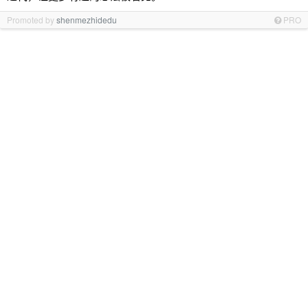
Promoted by
shenmezhidedu
PRO