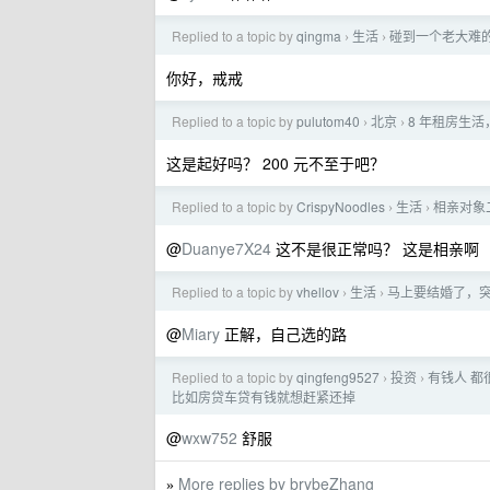
Replied to a topic by
qingma
生活
碰到一个老大难
›
›
你好，戒戒
Replied to a topic by
pulutom40
北京
8 年租房生
›
›
这是起好吗？ 200 元不至于吧？
Replied to a topic by
CrispyNoodles
生活
相亲对象
›
›
@
Duanye7X24
这不是很正常吗？ 这是相亲啊
Replied to a topic by
vhellov
生活
马上要结婚了，
›
›
@
Miary
正解，自己选的路
Replied to a topic by
qingfeng9527
投资
有钱人 都
›
›
比如房贷车贷有钱就想赶紧还掉
@
wxw752
舒服
More replies by brybeZhang
»