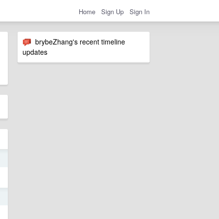
Home
Sign Up
Sign In
brybeZhang's recent timeline
updates
5
5