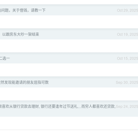
的问题，关于借钱，请教一下
Oct 29, 202
活，以跟房东大吵一架结束
Oct 19, 202
二选一
Oct 15, 202
突然发现能邀请的朋友屈指可数
Sep 30, 202
很喜欢从银行贷款去理财, 银行还要逢年过节送礼, , 而穷人都喜欢还贷款,
Sep 24, 202