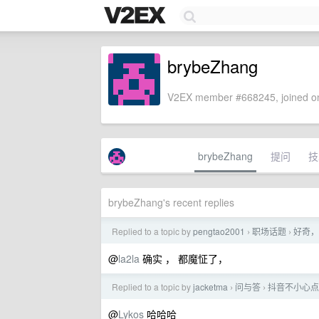
brybeZhang
V2EX member #668245, joined on
brybeZhang
提问
技
brybeZhang's recent replies
Replied to a topic by
pengtao2001
职场话题
好奇，
›
›
@
la2la
确实 ， 都魔怔了，
Replied to a topic by
jacketma
问与答
抖音不小心点
›
›
@
Lykos
哈哈哈